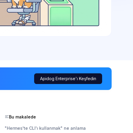
Apidog Enterprise'ı Keşfedin
Bu makalede
"Hermes'te CLI'ı kullanmak" ne anlama