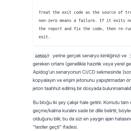
Treat the exit code as the source of tru
non-zero means a failure. If it exits no
the report and fix the code, then re-run
yerine gerçek senaryo kimliğinizi ve
605067
gereken ortamı (genellikle hazırlık veya yerel gel
Apidog'un senaryonun CI/CD sekmesinde (sonr
kopyalayın ve erişim jetonunu yapıştırmadan ö
jeton taahhüt edilmiş bir dosyada bulunmamalıdı
Bu bloğu iki şey çalışır hale getirir. Komutu ta
geçme/kalma kuralını sade bir dille belirtir, bö
olduğunu bilir, bu da sizi en yaygın ajan hatasınd
"testler geçti" ifadesi.