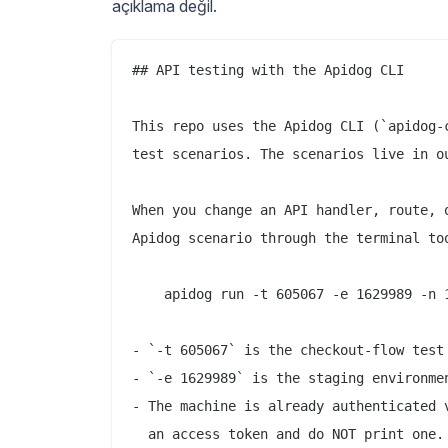
açıklama değil.
## API testing with the Apidog CLI

This repo uses the Apidog CLI (`apidog-c
test scenarios. The scenarios live in ou
When you change an API handler, route, o
Apidog scenario through the terminal too
    apidog run -t 605067 -e 1629989 -n 1
- `-t 605067` is the checkout-flow test 
- `-e 1629989` is the staging environmen
- The machine is already authenticated v
  an access token and do NOT print one.
