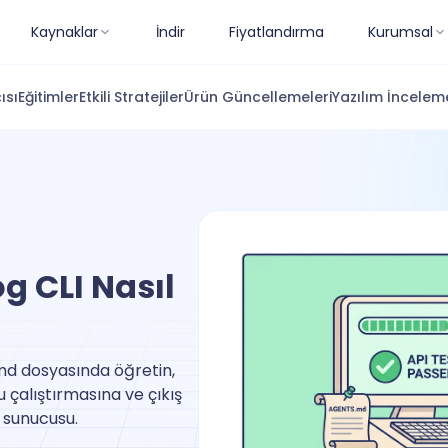
Kaynaklar
İndir
Fiyatlandırma
Kurumsal
ısı
Eğitimler
Etkili Stratejiler
Ürün Güncellemeleri
Yazılım İnceleme
g CLI Nasıl
.md dosyasında öğretin,
çalıştırmasına ve çıkış
 sunucusu.