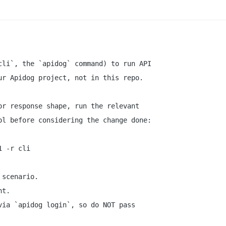
li`, the `apidog` command) to run API

r Apidog project, not in this repo.

r response shape, run the relevant

l before considering the change done:

 -r cli

scenario.

t.

ia `apidog login`, so do NOT pass
