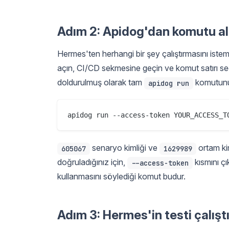
Adım 2: Apidog'dan komutu al
Hermes'ten herhangi bir şey çalıştırmasını ist
açın, CI/CD sekmesine geçin ve komut satırı seç
doldurulmuş olarak tam
komutunu 
apidog run
senaryo kimliği ve
ortam kim
605067
1629989
doğruladığınız için,
kısmını ç
--access-token
kullanmasını söylediği komut budur.
Adım 3: Hermes'in testi çalışt