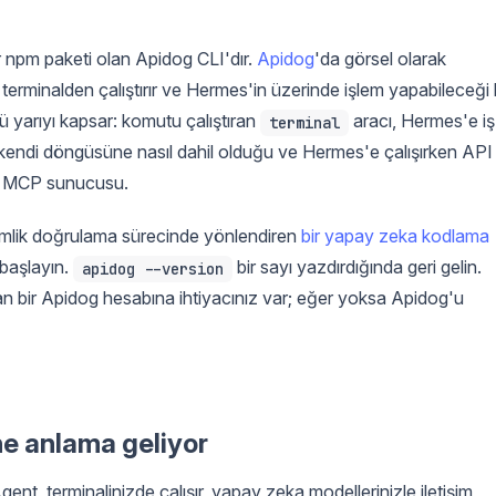
ir npm paketi olan Apidog CLI'dır.
Apidog
'da görsel olarak
terminalden çalıştırır ve Hermes'in üzerinde işlem yapabileceği 
 yarıyı kapsar: komutu çalıştıran
aracı, Hermes'e iş
terminal
n kendi döngüsüne nasıl dahil olduğu ve Hermes'e çalışırken API
g MCP sunucusu.
kimlik doğrulama sürecinde yönlendiren
bir yapay zeka kodlama
başlayın.
bir sayı yazdırdığında geri gelin.
apidog --version
an bir Apidog hesabına ihtiyacınız var; eğer yoksa Apidog'u
ne anlama geliyor
nt, terminalinizde çalışır, yapay zeka modellerinizle iletişim