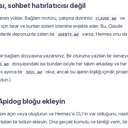
 sohbet hatırlatıcısı değil
mını yükler. Bağlam motoru, çalışma dizininizi
ve
CLAUDE.md
 için tarar ve bunları sistem istemine enjekte eder. Bu, Claude
nedenle deponuzda zaten bir
varsa, Hermes onu da
AGENTS.md
bir bağlam dosyasına yazarsınız. Bir oturuma yazılan bir senary
dosyasındaki ise bundan böyle her takım arkadaşı ve her
S.md
s ayrıca bir
okur, ancak bu ajanın kişiliği içindir, proje
SOUL.md
utun.)
Apidog bloğu ekleyin
ını açın veya oluşturun ve Hermes'e CLI'ın var olduğunu, nasıl
nlatan bir bölüm ekleyin. Ona gerçek komutu ve kimliği verin, bir