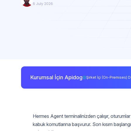
6 July 2026
Kurumsal İçin Apidog
Şirket İçi (On-Premises) D
Hermes Agent terminalinizden çalışır, oturumlar a
kabuk komutlarına başvurur. Son kısım başlangıç n