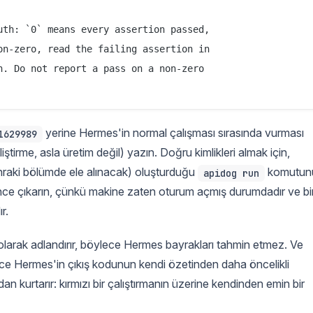
th: `0` means every assertion passed,

n-zero, read the failing assertion in

. Do not report a pass on a non-zero

yerine Hermes'in normal çalışması sırasında vurması
1629989
iştirme, asla üretim değil) yazın. Doğru kimlikleri almak için,
aki bölümde ele alınacak) oluşturduğu
komutun
apidog run
nce çıkarın, çünkü makine zaten oturum açmış durumdadır ve bi
r.
m olarak adlandırır, böylece Hermes bayrakları tahmin etmez. Ve
ylece Hermes'in çıkış kodunun kendi özetinden daha öncelikli
an kurtarır: kırmızı bir çalıştırmanın üzerine kendinden emin bir