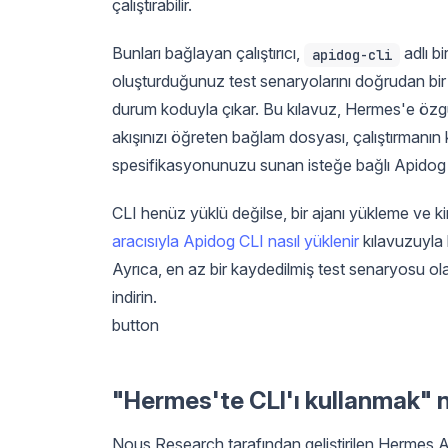
çalıştırabilir.
Bunları bağlayan çalıştırıcı,
adlı b
apidog-cli
oluşturduğunuz test senaryolarını doğrudan bir 
durum koduyla çıkar. Bu kılavuz, Hermes'e özgü
akışınızı öğreten bağlam dosyası, çalıştırmanı
spesifikasyonunuzu sunan isteğe bağlı Apido
CLI henüz yüklü değilse, bir ajanı yükleme ve 
aracısıyla Apidog CLI nasıl yüklenir
kılavuzuyla 
Ayrıca, en az bir kaydedilmiş test senaryosu ol
indirin.
button
"Hermes'te CLI'ı kullanmak" 
Nous Research tarafından geliştirilen Hermes Age