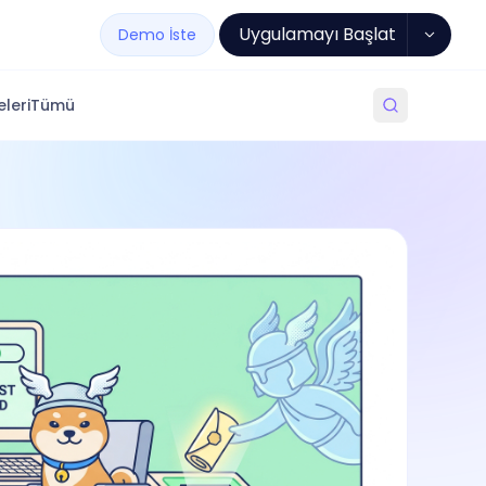
Uygulamayı Başlat
Demo İste
leri
Tümü