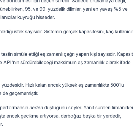
esi ve döndürmesi için geçen süredir. Sadece ortalamaya değil,
rünebilirken, 95. ve 99. yüzdelik dilimler, yani en yavaş %5 ve
llanıcılar kuyruğu hisseder.
dığı istek sayısıdır. Sistemin gerçek kapasitesini, kaç kullanıcı
 testin simüle ettiği eş zamanlı çağrı yapan kişi sayısıdır. Kapasi
ce API'nin sürdürebileceği maksimum eş zamanlılık olarak ifade
in yüzdesidir. Hızlı kalan ancak yüksek eş zamanlılıkta 500'lü
ne de geçememiştir.
, performansın
neden
düştüğünü söyler. Yanıt süreleri tırmanırke
şta ancak gecikme artıyorsa, darboğaz başka bir yerdedir,
r.