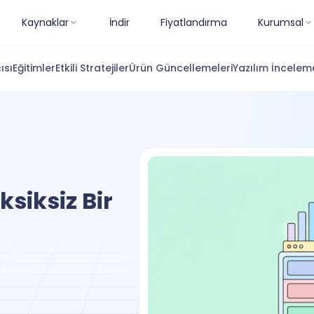
Kaynaklar
İndir
Fiyatlandırma
Kurumsal
ısı
Eğitimler
Etkili Stratejiler
Ürün Güncellemeleri
Yazılım İnceleme
ksiksiz Bir