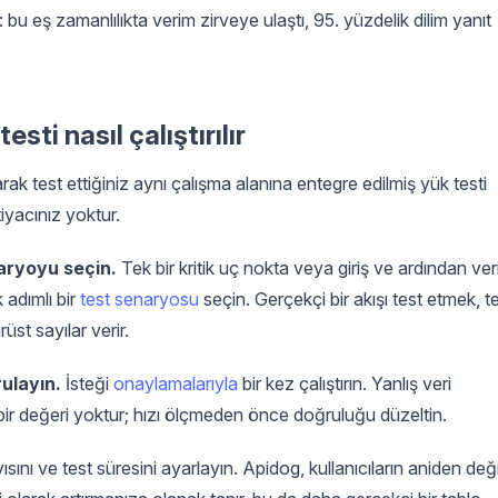
r: bu eş zamanlılıkta verim zirveye ulaştı, 95. yüzdelik dilim yanıt
sti nasıl çalıştırılır
larak test ettiğiniz aynı çalışma alanına entegre edilmiş yük testi
tiyacınız yoktur.
aryoyu seçin.
Tek bir kritik uç nokta veya giriş ve ardından ver
 adımlı bir
test senaryosu
seçin. Gerçekçi bir akışı test etmek, t
st sayılar verir.
rulayın.
İsteği
onaylamalarıyla
bir kez çalıştırın. Yanlış veri
bir değeri yoktur; hızı ölçmeden önce doğruluğu düzeltin.
ısını ve test süresini ayarlayın. Apidog, kullanıcıların aniden deği