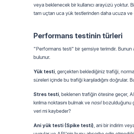
veya beklenecek bir kullanıcı arayüzü yoktur. Bir
tam uçtan uca yük testlerinden daha ucuza ve dah
Performans testinin türleri
"Performans testi" bir şemsiye terimdir. Bunun alt
bulunur.
Yük testi
, gerçekten beklediğiniz trafiği, norm
süreleri içinde bu trafiği karşıladığını doğrular. Bu
Stres testi
, beklenen trafiğin ötesine geçer,
kırılma noktasını bulmak ve
nasıl
bozulduğunu gö
veri mi kaybeder?
Ani yük testi (Spike testi)
, ani bir indirim vey
uygular ve API'nin bunu absorbe edip etmediğin