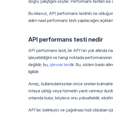
doğru çalıştığını söyler. Performans testleri is
Bu kılavuz, API performans testinin ne olduğunu,
adım nasıl performans testi yapılacağını açıklam
API performans testi nedir
API performans testi, bir API'nin yük altında nası
işleyebildiğini ve hangi noktada performansının
değildir; bu,
işlevsel test
tir. Bu, sistem baskı alt
ilgilidir.
Amaç, kullanıcılarınızdan önce sınırları bulmaktır.
ortaya çıktığı veya hizmetin yanıt vermeyi durdu
ortamda bulur, böylece onu yükseltebilir, etrafınd
API'ler, belirleyici ve çağrılması hızlı oldukları iç