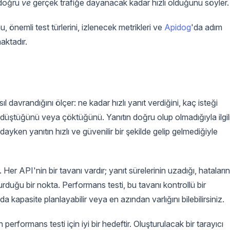
e doğru
ve
gerçek trafiğe dayanacak kadar hızlı olduğunu söyler.
 önemli test türlerini, izlenecek metrikleri ve
Apidog
'da adım
aktadır.
l davrandığını ölçer: ne kadar hızlı yanıt verdiğini, kaç isteği
 düştüğünü veya çöktüğünü. Yanıtın doğru olup olmadığıyla ilgil
ındayken yanıtın hızlı ve güvenilir bir şekilde gelip gelmediğiyle
 Her API'nin bir tavanı vardır; yanıt sürelerinin uzadığı, hataların
rduğu bir nokta. Performans testi, bu tavanı kontrollü bir
a kapasite planlayabilir veya en azından varlığını bilebilirsiniz.
in performans testi için iyi bir hedeftir. Oluşturulacak bir tarayıcı