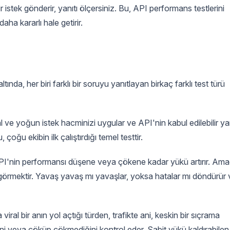
 istek gönderir, yanıtı ölçersiniz. Bu, API performans testlerini
a kararlı hale getirir.
ında, her biri farklı bir soruyu yanıtlayan birkaç farklı test türü
al ve yoğun istek hacminizi uygular ve API'nin kabul edilebilir ya
, çoğu ekibin ilk çalıştırdığı temel testtir.
 API'nin performansı düşene veya çökene kadar yükü artırır. Ama
rmektir. Yavaş yavaş mı yavaşlar, yoksa hatalar mı döndürür 
a viral bir anın yol açtığı türden, trafikte ani, keskin bir sıçrama
i veya çöküp çökmediğini kontrol eder. Sabit yükü kaldırabilen