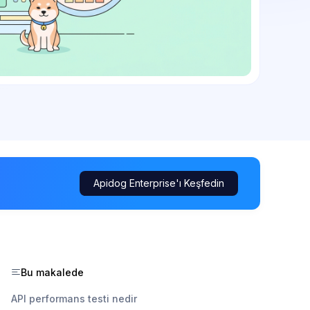
Apidog Enterprise'ı Keşfedin
Bu makalede
API performans testi nedir