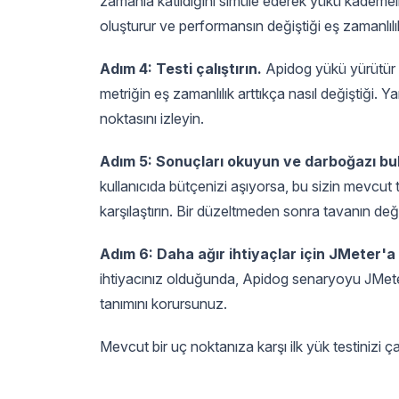
zamanla katıldığını simüle ederek yükü kademeli 
oluşturur ve performansın değiştiği eş zamanlılı
Adım 4: Testi çalıştırın.
Apidog yükü yürütür ve
metriğin eş zamanlılık arttıkça nasıl değiştiği.
noktasını izleyin.
Adım 5: Sonuçları okuyun ve darboğazı bu
kullanıcıda bütçenizi aşıyorsa, bu sizin mevcut
karşılaştırın. Bir düzeltmeden sonra tavanın değiş
Adım 6: Daha ağır ihtiyaçlar için JMeter'a 
ihtiyacınız olduğunda, Apidog senaryoyu JMeter'
tanımını korursunuz.
Mevcut bir uç noktanıza karşı ilk yük testinizi ça