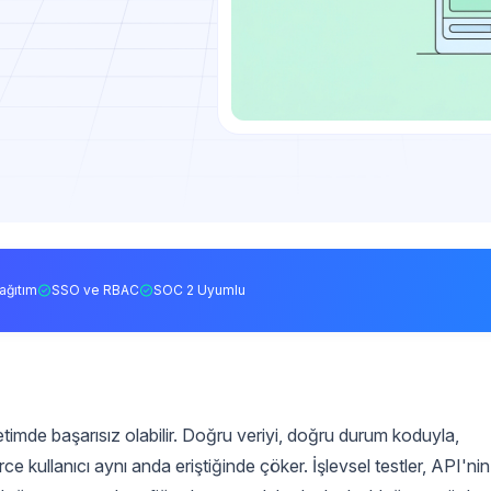
ağıtım
SSO ve RBAC
SOC 2 Uyumlu
üretimde başarısız olabilir. Doğru veriyi, doğru durum koduyla,
kullanıcı aynı anda eriştiğinde çöker. İşlevsel testler, API'nin