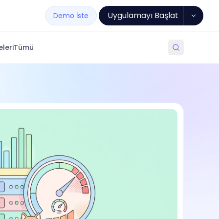
Uygulamayı Başlat
Demo İste
leri
Tümü