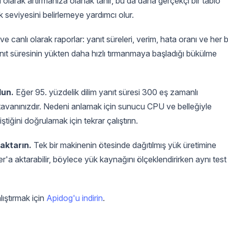
olarak artırmanıza olanak tanır, bu da daha gerçekçi bir tablo
k seviyesini belirlemeye yardımcı olur.
 canlı olarak raporlar: yanıt süreleri, verim, hata oranı ve her b
 Yanıt süresinin yükten daha hızlı tırmanmaya başladığı bükülme
lun.
Eğer 95. yüzdelik dilim yanıt süresi 300 eş zamanlı
 tavanınızdır. Nedeni anlamak için sunucu CPU ve belleğiyle
tiğini doğrulamak için tekrar çalıştırın.
aktarın.
Tek bir makinenin ötesinde dağıtılmış yük üretimine
a aktarabilir, böylece yük kaynağını ölçeklendirirken aynı test
lıştırmak için
Apidog'u indirin
.