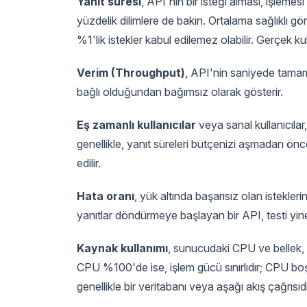
Yanıt süresi
, API'nin bir isteği alması, işlem
yüzdelik dilimlere de bakın. Ortalama sağlıklı gö
%1'lik istekler kabul edilemez olabilir. Gerçek ku
Verim (Throughput)
, API'nin saniyede tamamla
bağlı olduğundan bağımsız olarak gösterir.
Eş zamanlı kullanıcılar
veya sanal kullanıcılar,
genellikle, yanıt süreleri bütçenizi aşmadan ön
edilir.
Hata oranı
, yük altında başarısız olan istekler
yanıtlar döndürmeye başlayan bir API, testi yi
Kaynak kullanımı
, sunucudaki CPU ve bellek
CPU %100'de ise, işlem gücü sınırlıdır; CPU bo
genellikle bir veritabanı veya aşağı akış çağrısıdı