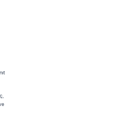
nıt
ç,
ve