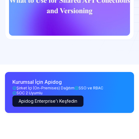
Kurumsal İçin Apidog
Şirket İçi (On-Premises) Dağıtım
SSO ve RBAC
SOC 2 Uyumlu
Apidog Enterprise'ı Keşfedin