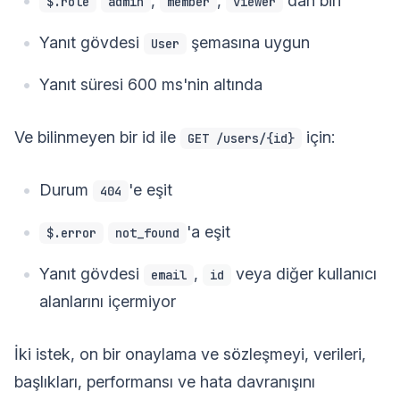
,
,
'dan biri
$.role
admin
member
viewer
Yanıt gövdesi
şemasına uygun
User
Yanıt süresi 600 ms'nin altında
Ve bilinmeyen bir id ile
için:
GET /users/{id}
Durum
'e eşit
404
'a eşit
$.error
not_found
Yanıt gövdesi
,
veya diğer kullanıcı
email
id
alanlarını içermiyor
İki istek, on bir onaylama ve sözleşmeyi, verileri,
başlıkları, performansı ve hata davranışını