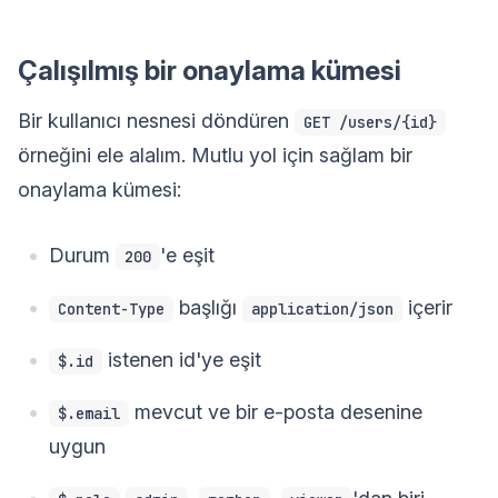
Çalışılmış bir onaylama kümesi
Bir kullanıcı nesnesi döndüren
GET /users/{id}
örneğini ele alalım. Mutlu yol için sağlam bir
onaylama kümesi:
Durum
'e eşit
200
başlığı
içerir
Content-Type
application/json
istenen id'ye eşit
$.id
mevcut ve bir e-posta desenine
$.email
uygun