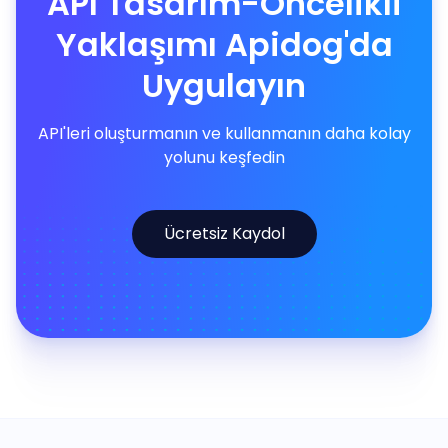
API Tasarım-Öncelikli
Yaklaşımı Apidog'da
Uygulayın
API'leri oluşturmanın ve kullanmanın daha kolay
yolunu keşfedin
Ücretsiz Kaydol