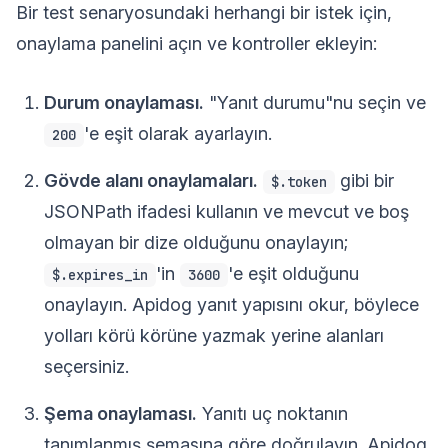
Bir test senaryosundaki herhangi bir istek için,
onaylama panelini açın ve kontroller ekleyin:
Durum onaylaması.
"Yanıt durumu"nu seçin ve
'e eşit olarak ayarlayın.
200
Gövde alanı onaylamaları.
gibi bir
$.token
JSONPath ifadesi kullanın ve mevcut ve boş
olmayan bir dize olduğunu onaylayın;
'in
'e eşit olduğunu
$.expires_in
3600
onaylayın. Apidog yanıt yapısını okur, böylece
yolları körü körüne yazmak yerine alanları
seçersiniz.
Şema onaylaması.
Yanıtı uç noktanın
tanımlanmış şemasına göre doğrulayın. Apidog