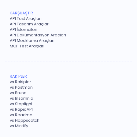
KARŞILAŞTIR
API Test Araçları
API Tasarım Araçları
API İstemcileri
API Dokümantasyon Araçları
API Mocklama Araçları
MCP Test Araçları
RAKİPLER
vs Rakipler
vs Postman
vs Bruno
vs Insomnia
vs Stoplight
vs RapidAPI
vs Readme
vs Hoppscotch
vs Mintlify