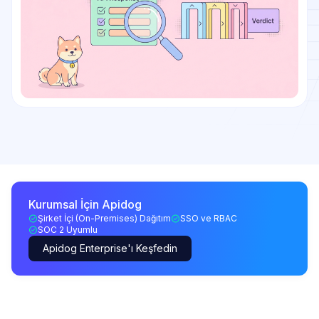
Kurumsal İçin Apidog
Şirket İçi (On-Premises) Dağıtım
SSO ve RBAC
SOC 2 Uyumlu
Apidog Enterprise'ı Keşfedin