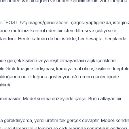
ının neden var olduğunu ve neden kaldırılmasının zor olduğunu
şır. `POST /v1/images/generations` çağrısı yaptığınızda, isteğini
e metninizi kontrol eden bir istem filtresi ve çıktıyı size
ndırıcı. Her iki katman da her istekte, her hesapta, her planda
de gerçek kişilerin veya reşit olmayanların açık içeriklerini
ki Grok Imagine tartışması, kamuya mal olmuş kişilerin deepfak
sız olduğunda ne olduğunu gösteriyor. xAI ürünü günler içinde
dırdı.
ılamamasıdır. Model sunma düzeyinde çalışır. Bunu atlayan bir
a gerektiriyorsa, yerel üretim tek gerçek cevaptır. Modeli kendin
sı uygulaması ve isteminiz ile çıktı arasında sorumluluk endişesi