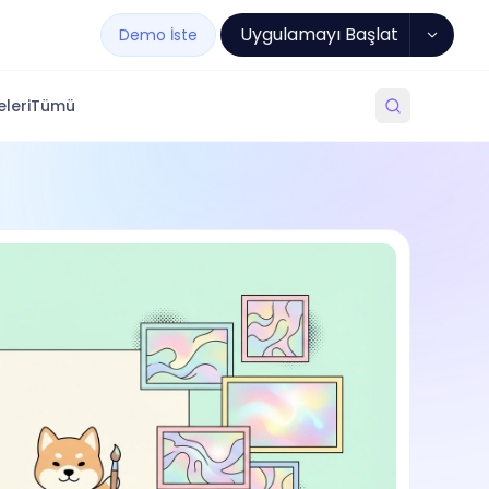
Uygulamayı Başlat
Demo İste
leri
Tümü