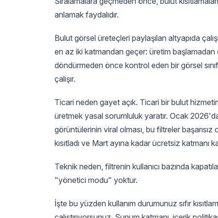
Sıralamalara geçmeden önce, bulut kısıtlamalar
anlamak faydalıdır.
Bulut görsel üreteçleri paylaşılan altyapıda çalı
en az iki katmandan geçer: üretim başlamadan önc
döndürmeden önce kontrol eden bir görsel sınıfla
çalışır.
Ticari neden gayet açık. Ticari bir bulut hizmetin
üretmek yasal sorumluluk yaratır. Ocak 2026'da
görüntülerinin viral olması, bu filtreler başarı
kısıtladı ve Mart ayına kadar ücretsiz katmanı kal
Teknik neden, filtrenin kullanıcı bazında kapat
"yönetici modu" yoktur.
İşte bu yüzden kullanım durumunuz sıfır kısıtlam
çalıştırıyorsunuz. Sunum katmanı, içerik politika