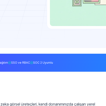
ağıtım
SSO ve RBAC
SOC 2 Uyumlu
zeka görsel üreteçleri, kendi donanımınızda çalışan yerel