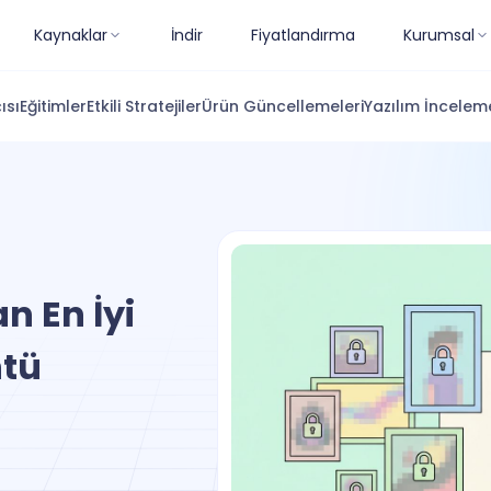
Kaynaklar
İndir
Fiyatlandırma
Kurumsal
ısı
Eğitimler
Etkili Stratejiler
Ürün Güncellemeleri
Yazılım İnceleme
n En İyi
ntü