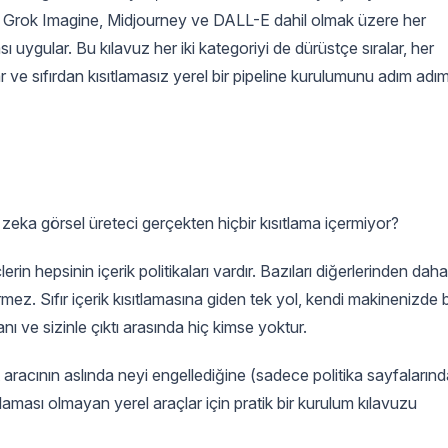
. Grok Imagine, Midjourney ve DALL-E dahil olmak üzere her
sı uygular. Bu kılavuz her iki kategoriyi de dürüstçe sıralar, her
lar ve sıfırdan kısıtlamasız yerel bir pipeline kurulumunu adım adı
 zeka görsel üreteci gerçekten hiçbir kısıtlama içermiyor?
erin hepsinin içerik politikaları vardır. Bazıları diğerlerinden daha
rmez. Sıfır içerik kısıtlamasına giden tek yol, kendi makinenizde b
ı ve sizinle çıktı arasında hiç kimse yoktur.
t aracının aslında neyi engellediğine (sadece politika sayfaların
ıtlaması olmayan yerel araçlar için pratik bir kurulum kılavuzu