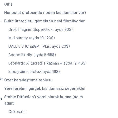
Giriş
Her bulut üretecinde neden kısıtlamalar var?
m
Bulut üreteçleri: gerçekten neyi filtreliyorlar
Grok Imagine (SuperGrok, ayda 30$)
Midjourney (ayda 10-120$)
DALL-E 3 (ChatGPT Plus, ayda 20$)
Adobe Firefly (ayda 5-55$)
Leonardo AI (ücretsiz katman + ayda 12-48$)
Ideogram (ücretsiz-ayda 16$)
ir
Özet karşılaştırma tablosu
Yerel üretim: gerçek kısıtlamasız seçenekler
Stable Diffusion'ı yerel olarak kurma (adım
da
adım)
Önkoşullar