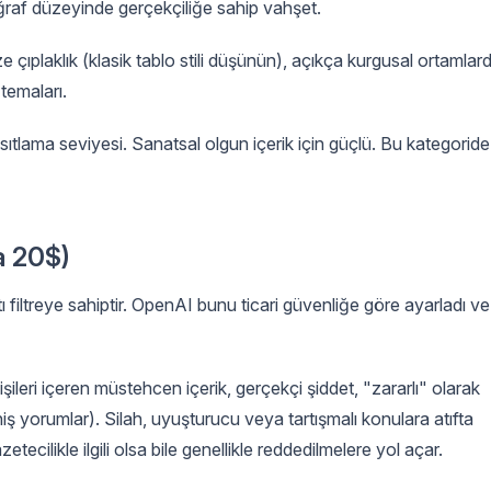
oğraf düzeyinde gerçekçiliğe sahip vahşet.
e çıplaklık (klasik tablo stili düşünün), açıkça kurgusal ortamlar
 temaları.
ıtlama seviyesi. Sanatsal olgun içerik için güçlü. Bu kategoride
a 20$)
filtreye sahiptir. OpenAI bunu ticari güvenliğe göre ayarladı ve
işileri içeren müstehcen içerik, gerçekçi şiddet, "zararlı" olarak
iş yorumlar). Silah, uyuşturucu veya tartışmalı konulara atıfta
tecilikle ilgili olsa bile genellikle reddedilmelere yol açar.