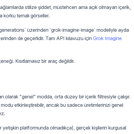
ğlamlarda stilize şiddet, müstehcen ama açık olmayan içerik,
a korku temalı görseller.
generations` üzerinden `grok-imagine-image` modeliyle ayda
 üzerinden de geçerlidir. Tam API kılavuzu için
Grok Imagine
eneği. Kısıtlamasız bir araç değildir.
an olarak "genel" modda, orta düzey bir içerik filtresiyle çalışır.
 modu etkinleştirebilir, ancak bu sadece üretimlerinizi genel
ez.
ir yetişkin platformunda olmadıkça), gerçek kişilerin kurgusal