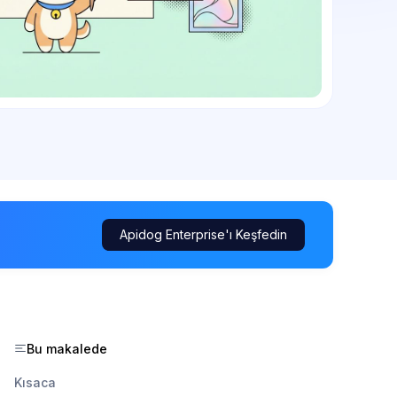
Apidog Enterprise'ı Keşfedin
Bu makalede
Kısaca