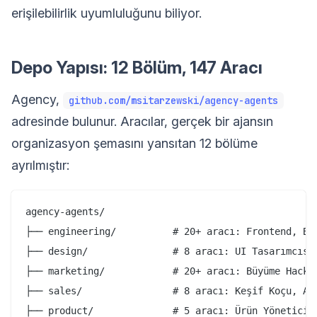
erişilebilirlik uyumluluğunu biliyor.
Depo Yapısı: 12 Bölüm, 147 Aracı
Agency,
github.com/msitarzewski/agency-agents
adresinde bulunur. Aracılar, gerçek bir ajansın
organizasyon şemasını yansıtan 12 bölüme
ayrılmıştır:
agency-agents/

├── engineering/          # 20+ aracı: Frontend, Bac
├── design/               # 8 aracı: UI Tasarımcısı
├── marketing/            # 20+ aracı: Büyüme Hacker
├── sales/                # 8 aracı: Keşif Koçu, Anl
├── product/              # 5 aracı: Ürün Yöneticisi