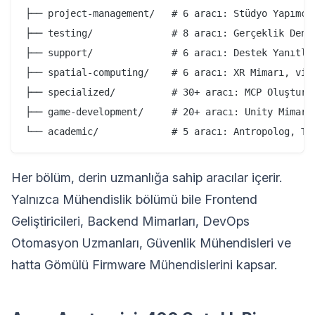
├── project-management/   # 6 aracı: Stüdyo Yapımcıs
├── testing/              # 8 aracı: Gerçeklik Denet
├── support/              # 6 aracı: Destek Yanıtlay
├── spatial-computing/    # 6 aracı: XR Mimarı, visi
├── specialized/          # 30+ aracı: MCP Oluşturuc
├── game-development/     # 20+ aracı: Unity Mimarı,
Her bölüm, derin uzmanlığa sahip aracılar içerir.
Yalnızca Mühendislik bölümü bile Frontend
Geliştiricileri, Backend Mimarları, DevOps
Otomasyon Uzmanları, Güvenlik Mühendisleri ve
hatta Gömülü Firmware Mühendislerini kapsar.