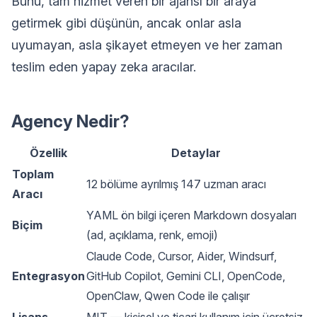
Bunu, tam hizmet veren bir ajansı bir araya
getirmek gibi düşünün, ancak onlar asla
uyumayan, asla şikayet etmeyen ve her zaman
teslim eden yapay zeka aracılar.
Agency Nedir?
Özellik
Detaylar
Toplam
12 bölüme ayrılmış 147 uzman aracı
Aracı
YAML ön bilgi içeren Markdown dosyaları
Biçim
(ad, açıklama, renk, emoji)
Claude Code, Cursor, Aider, Windsurf,
Entegrasyon
GitHub Copilot, Gemini CLI, OpenCode,
OpenClaw, Qwen Code ile çalışır
Lisans
MIT — kişisel ve ticari kullanım için ücretsiz