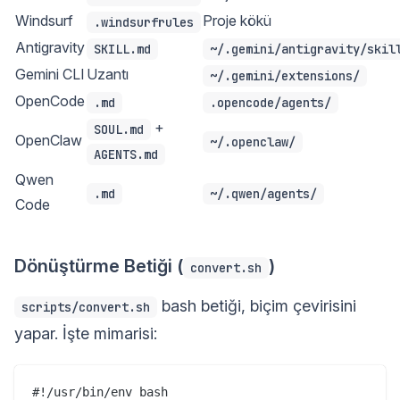
Windsurf
Proje kökü
.windsurfrules
Antigravity
SKILL.md
~/.gemini/antigravity/skil
Gemini CLI
Uzantı
~/.gemini/extensions/
OpenCode
.md
.opencode/agents/
+
SOUL.md
OpenClaw
~/.openclaw/
AGENTS.md
Qwen
.md
~/.qwen/agents/
Code
Dönüştürme Betiği (
)
convert.sh
bash betiği, biçim çevirisini
scripts/convert.sh
yapar. İşte mimarisi:
#!/usr/bin/env bash
