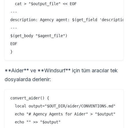
  cat > "$output_file" << EOF

---

description: Agency agent: $(get_field 'description'
---

$(get_body "$agent_file")

EOF

**Aider** ve **Windsurf** için tüm aracılar tek
dosyalarda derlenir:
convert_aider() {

  local output="$OUT_DIR/aider/CONVENTIONS.md"

  echo "# Agency Agents for Aider" > "$output"

  echo "" >> "$output"
