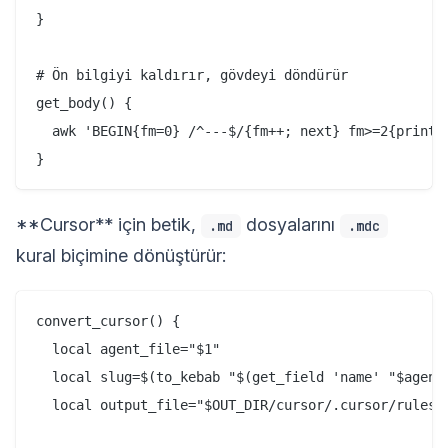
}

# Ön bilgiyi kaldırır, gövdeyi döndürür

get_body() {

  awk 'BEGIN{fm=0} /^---$/{fm++; next} fm>=2{print}'
**Cursor** için betik,
dosyalarını
.md
.mdc
kural biçimine dönüştürür:
convert_cursor() {

  local agent_file="$1"

  local slug=$(to_kebab "$(get_field 'name' "$agent_
  local output_file="$OUT_DIR/cursor/.cursor/rules/a