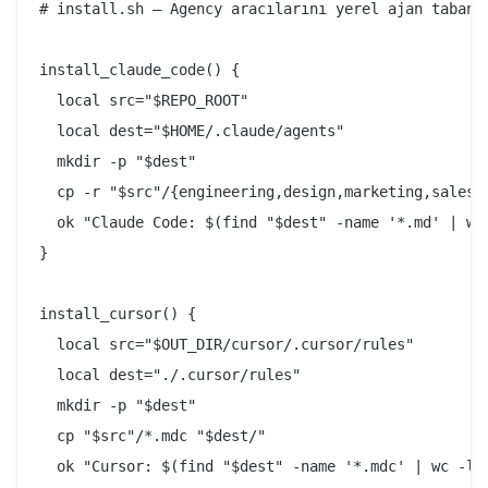
# install.sh — Agency aracılarını yerel ajan tabanlı
install_claude_code() {

  local src="$REPO_ROOT"

  local dest="$HOME/.claude/agents"

  mkdir -p "$dest"

  cp -r "$src"/{engineering,design,marketing,sales,s
  ok "Claude Code: $(find "$dest" -name '*.md' | wc 
}

install_cursor() {

  local src="$OUT_DIR/cursor/.cursor/rules"

  local dest="./.cursor/rules"

  mkdir -p "$dest"

  cp "$src"/*.mdc "$dest/"

  ok "Cursor: $(find "$dest" -name '*.mdc' | wc -l) 