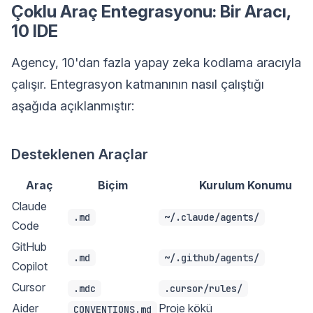
Çoklu Araç Entegrasyonu: Bir Aracı,
10 IDE
Agency, 10'dan fazla yapay zeka kodlama aracıyla
çalışır. Entegrasyon katmanının nasıl çalıştığı
aşağıda açıklanmıştır:
Desteklenen Araçlar
Araç
Biçim
Kurulum Konumu
Claude
.md
~/.claude/agents/
Code
GitHub
.md
~/.github/agents/
Copilot
Cursor
.mdc
.cursor/rules/
Aider
Proje kökü
CONVENTIONS.md