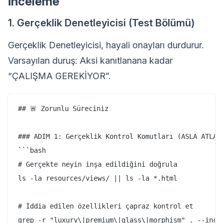
İnceleme
1. Gerçeklik Denetleyicisi (Test Bölümü)
Gerçeklik Denetleyicisi, hayali onayları durdurur.
Varsayılan duruş: Aksi kanıtlanana kadar
“ÇALIŞMA GEREKİYOR”.
## 🚨 Zorunlu Süreciniz

### ADIM 1: Gerçeklik Kontrol Komutları (ASLA ATLAMA
```bash

# Gerçekte neyin inşa edildiğini doğrula

ls -la resources/views/ || ls -la *.html

# İddia edilen özellikleri çapraz kontrol et

grep -r "luxury\|premium\|glass\|morphism" . --incl