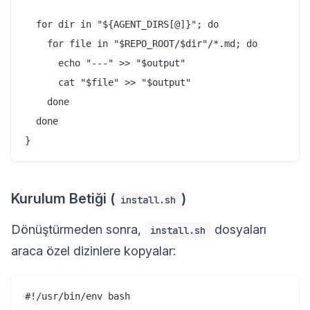
  for dir in "${AGENT_DIRS[@]}"; do

    for file in "$REPO_ROOT/$dir"/*.md; do

      echo "---" >> "$output"

      cat "$file" >> "$output"

    done

  done

Kurulum Betiği (
)
install.sh
Dönüştürmeden sonra,
dosyaları
install.sh
araca özel dizinlere kopyalar:
#!/usr/bin/env bash
