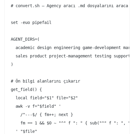
# convert.sh — Agency aracı .md dosyalarını araca öz
set -euo pipefail

AGENT_DIRS=(

  academic design engineering game-development marke
  sales product project-management testing support s
)

# Ön bilgi alanlarını çıkarır

get_field() {

  local field="$1" file="$2"

  awk -v f="$field" '

    /^---$/ { fm++; next }

    fm == 1 && $0 ~ "^" f ": " { sub("^" f ": ", "")
  ' "$file"
