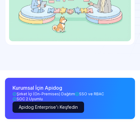
Kurumsal İçin Apidog
Şirket İçi (On-Premises) Dağıtım
SSO ve RBAC
SOC 2 Uyumlu
Apidog Enterprise'ı Keşfedin