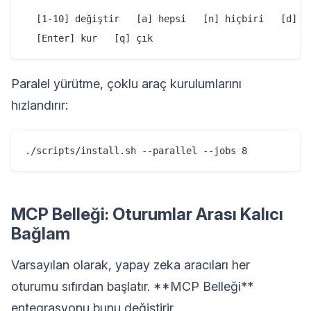
  [1-10] değiştir   [a] hepsi   [n] hiçbiri   [d] al
Paralel yürütme, çoklu araç kurulumlarını
hızlandırır:
MCP Belleği: Oturumlar Arası Kalıcı
Bağlam
Varsayılan olarak, yapay zeka aracıları her
oturumu sıfırdan başlatır. **MCP Belleği**
entegrasyonu bunu değiştirir.