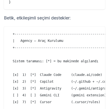
Betik, etkileşimli seçimi destekler:
  +------------------------------------------------+
  |   Agency — Araç Kurulumu                       |
  +------------------------------------------------+
  Sistem taraması: [*] = bu makinede algılandı

  [x]  1)  [*]  Claude Code     (claude.ai/code)

  [x]  2)  [*]  Copilot         (~/.github + ~/.copi
  [x]  3)  [*]  Antigravity     (~/.gemini/antigravi
  [ ]  4)  [ ]  Gemini CLI      (gemini extension)

  [x]  7)  [*]  Cursor          (.cursor/rules)
