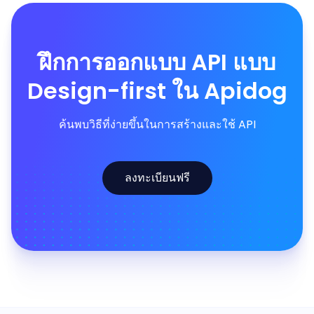
ฝึกการออกแบบ API แบบ
Design-first ใน Apidog
ค้นพบวิธีที่ง่ายขึ้นในการสร้างและใช้ API
ลงทะเบียนฟรี