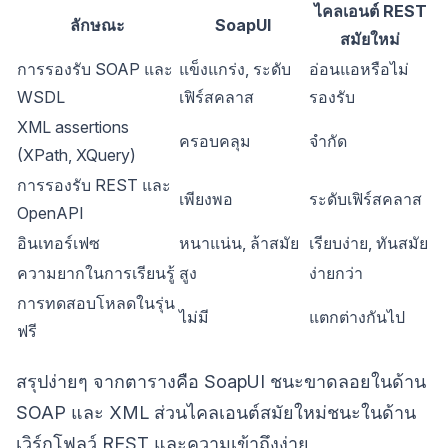
ไคลเอนต์ REST
ลักษณะ
SoapUI
สมัยใหม่
การรองรับ SOAP และ
แข็งแกร่ง, ระดับ
อ่อนแอหรือไม่
WSDL
เฟิร์สคลาส
รองรับ
XML assertions
ครอบคลุม
จำกัด
(XPath, XQuery)
การรองรับ REST และ
เพียงพอ
ระดับเฟิร์สคลาส
OpenAPI
อินเทอร์เฟซ
หนาแน่น, ล้าสมัย
เรียบง่าย, ทันสมัย
ความยากในการเรียนรู้
สูง
ง่ายกว่า
การทดสอบโหลดในรุ่น
ไม่มี
แตกต่างกันไป
ฟรี
สรุปง่ายๆ จากตารางคือ SoapUI ชนะขาดลอยในด้าน
SOAP และ XML ส่วนไคลเอนต์สมัยใหม่ชนะในด้าน
เวิร์กโฟลว์ REST และความเข้าถึงง่าย