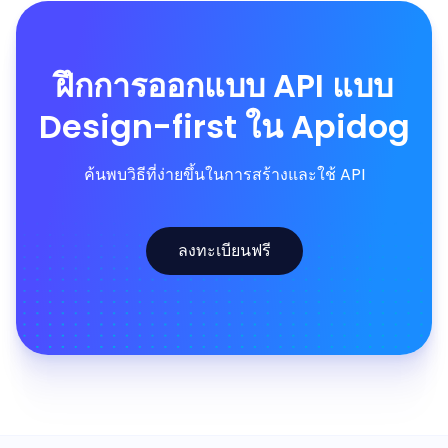
ฝึกการออกแบบ API แบบ
Design-first ใน Apidog
ค้นพบวิธีที่ง่ายขึ้นในการสร้างและใช้ API
ลงทะเบียนฟรี