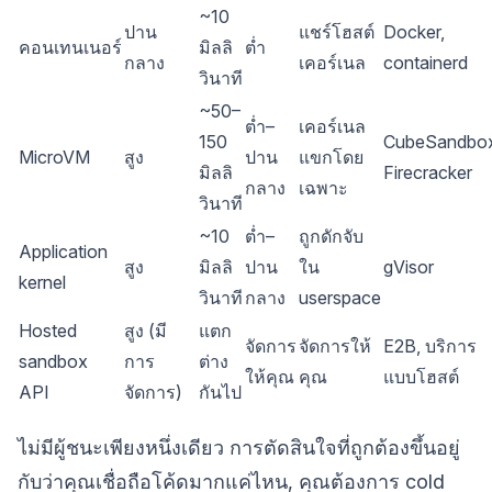
~10
ปาน
แชร์โฮสต์
Docker,
คอนเทนเนอร์
มิลลิ
ต่ำ
กลาง
เคอร์เนล
containerd
วินาที
~50–
ต่ำ–
เคอร์เนล
150
CubeSandbox
MicroVM
สูง
ปาน
แขกโดย
มิลลิ
Firecracker
กลาง
เฉพาะ
วินาที
~10
ต่ำ–
ถูกดักจับ
Application
สูง
มิลลิ
ปาน
ใน
gVisor
kernel
วินาที
กลาง
userspace
Hosted
สูง (มี
แตก
จัดการ
จัดการให้
E2B, บริการ
sandbox
การ
ต่าง
ให้คุณ
คุณ
แบบโฮสต์
API
จัดการ)
กันไป
ไม่มีผู้ชนะเพียงหนึ่งเดียว การตัดสินใจที่ถูกต้องขึ้นอยู่
กับว่าคุณเชื่อถือโค้ดมากแค่ไหน, คุณต้องการ cold