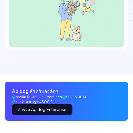
Apidog สำหรับองค์กร
การติดตั้งแบบ On-Premises
SSO & RBAC
รองรับมาตรฐาน SOC 2
สำรวจ Apidog Enterprise