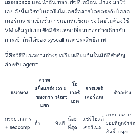
userspace และนำอินเทอร์เฟซที่เหมือน Linux มาใช้
เอง ดังนั้นเวิร์คโหลดจึงไม่เคยสื่อสารโดยตรงกับโฮสต์
เคอร์เนล มันเป็นชั้นการแยกที่แข็งแกร่งโดยไม่ต้องใช้
VM เต็มรูปแบบ ซึ่งมีข้อแลกเปลี่ยนบางอย่างเกี่ยวกับ
การเข้ากันได้ของ syscall และประสิทธิภาพ
นี่คือวิธีที่แนวทางต่างๆ เปรียบเทียบกันในมิติที่สำคัญ
สำหรับ agent:
ความ
โอ
แข็งแกร่ง
Cold
การแชร์
แนวทาง
เวอร์
ตัวอย่าง
ของการ
start
เคอร์เนล
เฮด
แยก
กระบวนการ
กระบวนการ
น้อย
แชร์โฮสต์
ต่ำ
ทันที
ย่อยที่ถูกจำกัด
+ seccomp
ที่สุด
เคอร์เนล
สิทธิ์, nsjail