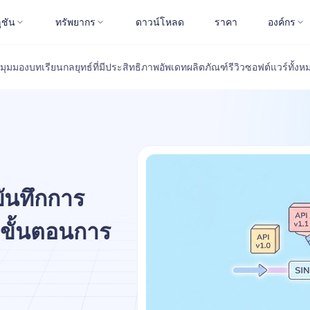
ูชัน
ทรัพยากร
ดาวน์โหลด
ราคา
องค์กร
มุมมอง
บทเรียน
กลยุทธ์ที่มีประสิทธิภาพ
อัพเดทผลิตภัณฑ์
รีวิวซอฟต์แวร์
ทั้งห
บันทึกการ
 ขั้นตอนการ