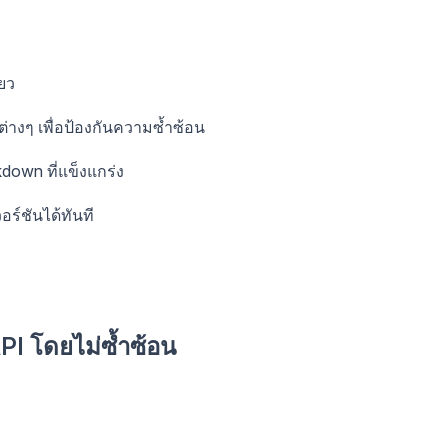
ยว
ต่างๆ เพื่อป้องกันความซ้ำซ้อน
down ที่แข็งแกร่ง
อร์ชันได้ทันที
API โดยไม่ซ้ำซ้อน