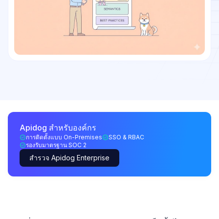
Apidog สำหรับองค์กร
การติดตั้งแบบ On-Premises
SSO & RBAC
รองรับมาตรฐาน SOC 2
สำรวจ Apidog Enterprise