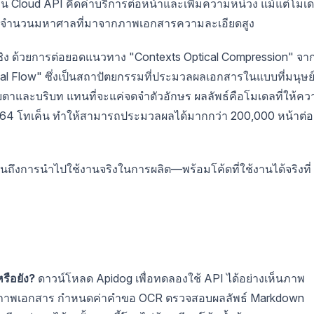
น Cloud API คิดค่าบริการต่อหน้าและเพิ่มความหน่วง แม้แต่โมเ
เค็นจำนวนมหาศาลที่มาจากภาพเอกสารความละเอียดสูง
ชิง ด้วยการต่อยอดแนวทาง "Contexts Optical Compression" จา
ausal Flow" ซึ่งเป็นสถาปัตยกรรมที่ประมวลผลเอกสารในแบบที่มนุษย
ตาและบริบท แทนที่จะแค่จดจำตัวอักษร ผลลัพธ์คือโมเดลที่ให้คว
ยง 64 โทเค็น ทำให้สามารถประมวลผลได้มากกว่า 200,000 หน้าต่อ
นไปจนถึงการนำไปใช้งานจริงในการผลิต—พร้อมโค้ดที่ใช้งานได้จริงที่
ือยัง?
ดาวน์โหลด Apidog เพื่อทดลองใช้ API ได้อย่างเห็นภาพ
ปภาพเอกสาร กำหนดค่าคำขอ OCR ตรวจสอบผลลัพธ์ Markdown