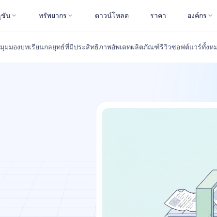
ูชัน
ทรัพยากร
ดาวน์โหลด
ราคา
องค์กร
มุมมอง
บทเรียน
กลยุทธ์ที่มีประสิทธิภาพ
อัพเดทผลิตภัณฑ์
รีวิวซอฟต์แวร์
ทั้งห