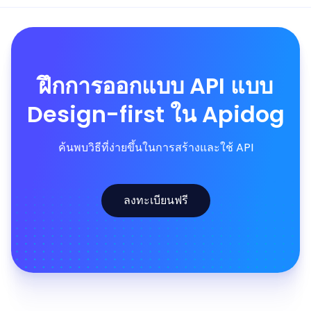
ฝึกการออกแบบ API แบบ
Design-first ใน Apidog
ค้นพบวิธีที่ง่ายขึ้นในการสร้างและใช้ API
ลงทะเบียนฟรี