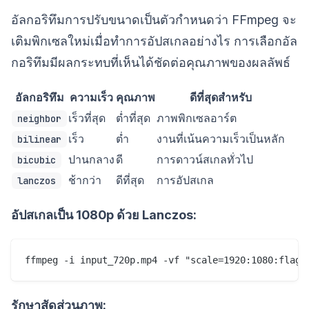
อัลกอริทึมการปรับขนาดเป็นตัวกำหนดว่า FFmpeg จะ
เติมพิกเซลใหม่เมื่อทำการอัปสเกลอย่างไร การเลือกอัล
กอริทึมมีผลกระทบที่เห็นได้ชัดต่อคุณภาพของผลลัพธ์
อัลกอริทึม
ความเร็ว
คุณภาพ
ดีที่สุดสำหรับ
เร็วที่สุด
ต่ำที่สุด
ภาพพิกเซลอาร์ต
neighbor
เร็ว
ต่ำ
งานที่เน้นความเร็วเป็นหลัก
bilinear
ปานกลาง
ดี
การดาวน์สเกลทั่วไป
bicubic
ช้ากว่า
ดีที่สุด
การอัปสเกล
lanczos
อัปสเกลเป็น 1080p ด้วย Lanczos:
รักษาสัดส่วนภาพ: