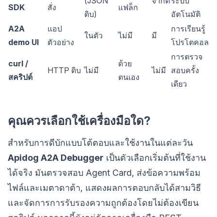
(JSON
จำกัด
ระบบ
SDK
สั่ง
แฟล็ก
ดิบ)
อัตโนมัติ
A2A
แอป
การเรียนรู้
ในตัว
ไม่มี
มี
demo UI
ตัวอย่าง
โปรโตคอล
การตรวจ
curl /
ด้วย
HTTP ดิบ
ไม่มี
ไม่มี
สอบครั้ง
สคริปต์
ตนเอง
เดียว
คุณควรเลือกใช้เครื่องมือใด?
สำหรับการดีบักแบบโต้ตอบและใช้งานในแต่ละวัน
Apidog A2A Debugger
เป็นตัวเลือกเริ่มต้นที่ใช้งาน
ได้จริง มันตรวจสอบ Agent Card, ส่งข้อความพร้อม
ไฟล์และเมตาดาต้า, แสดงผลการตอบกลับได้สามวิธี
และจัดการการรับรองความถูกต้องโดยไม่ต้องเขียน