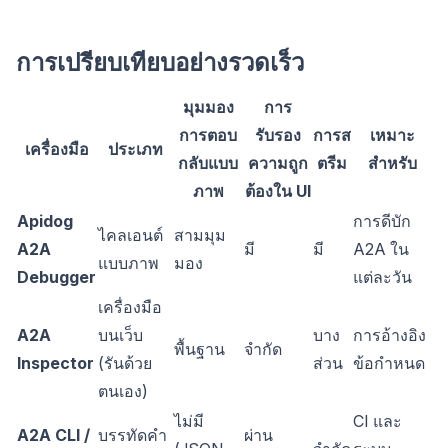
การเปรียบเทียบอย่างรวดเร็ว
มุมมอง
การ
การตอบ
รับรอง
การส
เหมาะ
เครื่องมือ
ประเภท
กลับแบบ
ความถูก
ตรีม
สำหรับ
ภาพ
ต้องใน UI
Apidog
การดีบัก
ไคลเอนต์
สามมุม
A2A
มี
มี
A2A ใน
แบบภาพ
มอง
Debugger
แต่ละวัน
เครื่องมือ
A2A
บนเว็บ
บาง
การอ้างอิง
พื้นฐาน
จำกัด
Inspector
(รันด้วย
ส่วน
ข้อกำหนด
ตนเอง)
ไม่มี
CI และ
A2A CLI /
บรรทัดคำ
ผ่าน