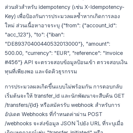
ส่วนหัวสำหรับ idempotency (เช่น X-Idempotency-
Key) เพื่อป้องกันการประมวลผลซ้ำหากเกิดการลอง
ใหม่ ส่วนเนื้อหาอาจระบุ {"from": {"account_id":
"acc_123"}, "to": {"iban":
"DE89370400440532013000"}, "amount":
500.00, "currency": "EUR", "reference": "Invoice
#456"} API จะตรวจสอบข้อมูลป้อนเข้า ตรวจสอบเงิน
ทุนที่เพียงพอ และจัดคิวธุรกรรม
การประมวลผลเกิดขึ้นแบบไม่พร้อมกัน การตอบกลับ
เริ่มต้นจะให้ transfer_id และนักพัฒนาจะสืบค้น GET
/transfers/{id} หรือสมัครรับ webhook สำหรับการ
อัปเดต Webhooks ที่กำหนดค่าผ่าน POST
/webhooks จะส่งข้อมูล JSON ไปยัง URL ที่ระบุเมื่อ
เกิดเหตุการณ์เช่น "transfer_initiated" หรือ