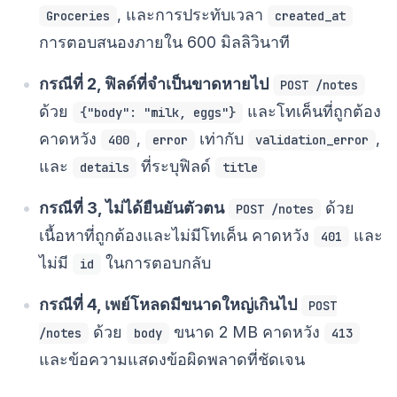
, และการประทับเวลา
Groceries
created_at
การตอบสนองภายใน 600 มิลลิวินาที
กรณีที่ 2, ฟิลด์ที่จำเป็นขาดหายไป
POST /notes
ด้วย
และโทเค็นที่ถูกต้อง
{"body": "milk, eggs"}
คาดหวัง
,
เท่ากับ
,
400
error
validation_error
และ
ที่ระบุฟิลด์
details
title
กรณีที่ 3, ไม่ได้ยืนยันตัวตน
ด้วย
POST /notes
เนื้อหาที่ถูกต้องและไม่มีโทเค็น คาดหวัง
และ
401
ไม่มี
ในการตอบกลับ
id
กรณีที่ 4, เพย์โหลดมีขนาดใหญ่เกินไป
POST
ด้วย
ขนาด 2 MB คาดหวัง
/notes
body
413
และข้อความแสดงข้อผิดพลาดที่ชัดเจน