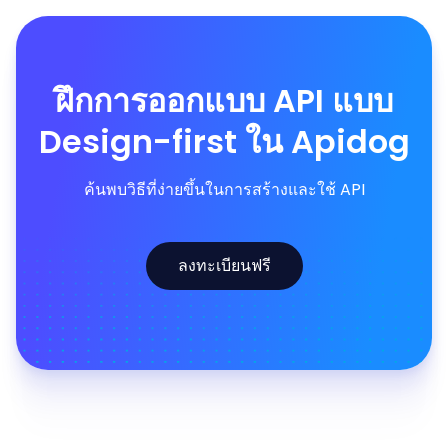
ฝึกการออกแบบ API แบบ
Design-first ใน Apidog
ค้นพบวิธีที่ง่ายขึ้นในการสร้างและใช้ API
ลงทะเบียนฟรี