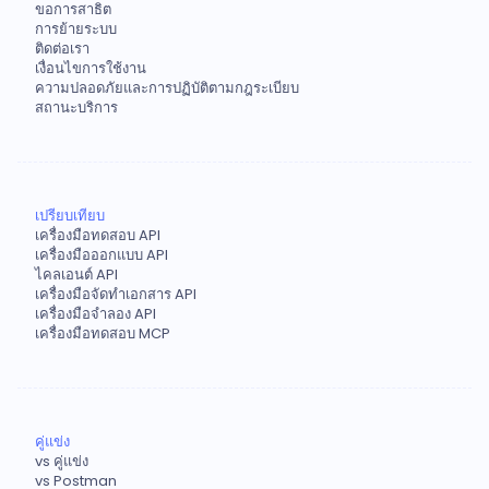
ขอการสาธิต
การย้ายระบบ
ติดต่อเรา
เงื่อนไขการใช้งาน
ความปลอดภัยและการปฏิบัติตามกฎระเบียบ
สถานะบริการ
เปรียบเทียบ
เครื่องมือทดสอบ API
เครื่องมือออกแบบ API
ไคลเอนต์ API
เครื่องมือจัดทำเอกสาร API
เครื่องมือจำลอง API
เครื่องมือทดสอบ MCP
คู่แข่ง
vs คู่แข่ง
vs Postman