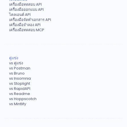
เครื่องมือทดสอบ API
เครื่องมือออกแบบ API
ไคลเอนต์ API
เครื่องมือจัดทำเอกสาร API
เครื่องมือจำลอง API
เครื่องมือทดสอบ MCP
คู่แข่ง
vs คู่แข่ง
vs Postman
vs Bruno
vs Insomnia
vs Stoplight
vs RapidAPI
vs Readme
vs Hoppscotch
vs Mintlify