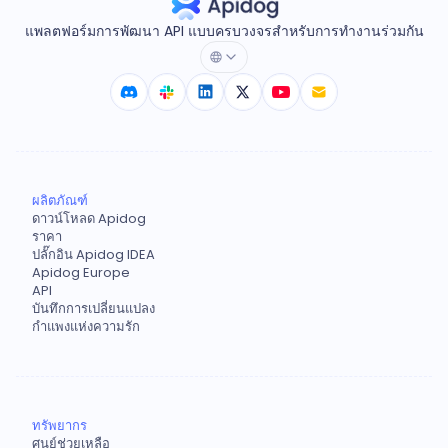
แพลตฟอร์มการพัฒนา API แบบครบวงจรสำหรับการทำงานร่วมกัน
ผลิตภัณฑ์
ดาวน์โหลด Apidog
ราคา
ปลั๊กอิน Apidog IDEA
Apidog Europe
API
บันทึกการเปลี่ยนแปลง
กำแพงแห่งความรัก
ทรัพยากร
ศูนย์ช่วยเหลือ