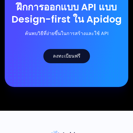
ฝึกการออกแบบ API แบบ
Design-first ใน Apidog
ค้นพบวิธีที่ง่ายขึ้นในการสร้างและใช้ API
ลงทะเบียนฟรี