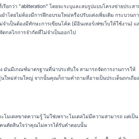
ี่เรียกว่า "abliteration" โดยจะระบุและลบรูปแบบโครงข่ายประสา
นยำโดยไม่ต้องมีการฝึกอบรมใหม่หรือปรับแต่งเพิ่มเติม กระบวนก
ม่จำเป็นต้องมีทักษะการเขียนโค้ด (มีอินเทอร์เฟซเว็บให้ใช้งาน) แ
ดกลไกการจำกัดที่ไม่จำเป็นออกไป
 มันมีเกณฑ์มาตรฐานที่น่าประทับใจ สามารถจัดการงานการให้
ารุ่นใหม่ส่วนใหญ่ จากนั้นคุณก็ถามคำถามที่อาจเป็นประเด็นถกเถียง
าะโมเดลขาดความรู้ ไม่ใช่เพราะโมเดลไม่มีความสามารถ แต่เป็น
นตัดสินใจว่าคุณไม่ควรได้รับคำตอบนั้น