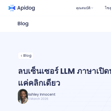
คุณสมบัติ
โซล
Blog
ลบเซ็นเซอร์ LLM ภาษาเปิด
แค่คลิกเดียว
Ashley Innocent
6 March 2026