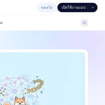
เปิดใช้งานแอป
ขอเดโม่
มด