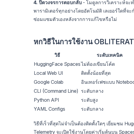
4. ปิดวงจรการตอบกลับ
- โมดูลการวิเคราะห์จะท
พารามิเตอร์ทุกอย่างโดยอัตโนมัติ เลเยอร์ใดท
ซ่อมแซมตัวเองหลังจากการแก้ไขหรือไม่
หกวิธีในการใช้งาน OBLITERA
วิธี
ระดับเทคนิค
HuggingFace Spaces
ไม่ต้องเขียนโค้ด
Local Web UI
ติดตั้งน้อยที่สุด
Google Colab
อินเทอร์เฟซแบบ Notebo
CLI (Command Line)
ระดับกลาง
Python API
ระดับสูง
YAML Configs
ระดับกลาง
วิธีที่เร็วที่สุดไม่จำเป็นต้องติดตั้งใดๆ เยี่ยมชม
Telemetry จะเปิดใช้งานโดยค่าเริ่มต้นบน Spac