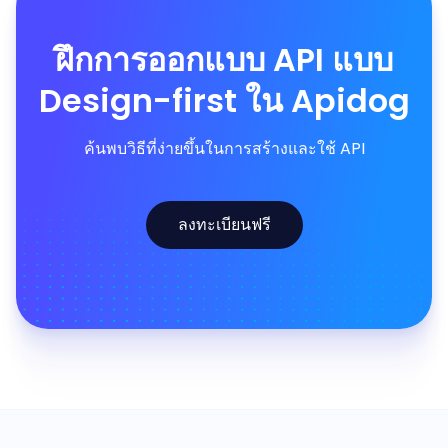
ฝึกการออกแบบ API แบบ
Design-first ใน Apidog
ค้นพบวิธีที่ง่ายขึ้นในการสร้างและใช้ API
ลงทะเบียนฟรี