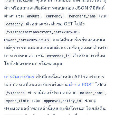
/transactions
ค้า หรือสถานะเพื่อดึงการตอบสนอง JSON ที่มีฟิลด์
ต่างๆ เช่น
,
,
และ
amount
currency
merchant_name
ตัวอย่างเช่น คำขอ GET ไปยัง
category
/v1/transactions?start_date=2025-01-
จะส่งคืนอาร์เรย์ของออบเจ
01&end_date=2025-12-07
กต์ธุรกรรม แต่ละออบเจกต์จะรวมข้อมูลเมตาสำหรับ
การกระทบยอด เช่น
สำหรับการเชื่อม
external_id
โยงไปยังระบบภายในของคุณ
การจัดการบัตร
เป็นอีกหนึ่งเสาหลัก API รองรับการ
ออกบัตรเสมือนและบัตรจริงผ่าน
คำขอ POST
ไปยัง
พารามิเตอร์ประกอบด้วย
,
/v1/cards
holder_name
และ
Ramp
spend_limit
approval_policy_id
ประมวลผลคำขอเหล่านี้แบบอะซิงโครนัส โดยส่งคืน