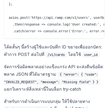
};

axios.post('https://api.ramp.com/v1/users', userData
  .then(response => console.log('User created:', res
โค้ดสั้นๆ นี้สร้างผู้ใช้และบันทึก ID ขยายเพื่อออกบัตร:
ทำการ POST ต่อไปที่
โดยใช้
/v1/cards
user_id
จัดการข้อผิดพลาดอย่างแข็งแกร่ง API จะส่งคืนข้อผิด
พลาด JSON ที่ได้มาตรฐาน:
{ "error": { "code":
"INVALID_REQUEST", "message": "Missing field" } }
แยกวิเคราะห์สิ่งเหล่านี้ในบล็อก try-catch
สำหรับการดำเนินการแบบกลุ่ม ให้ใช้ปลายทาง