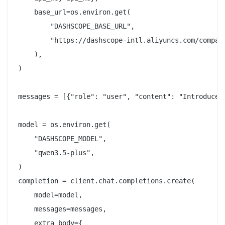
    base_url=os.environ.get(

        "DASHSCOPE_BASE_URL",

        "https://dashscope-intl.aliyuncs.com/compati
    ),

)

messages = [{"role": "user", "content": "Introduce Q
model = os.environ.get(

    "DASHSCOPE_MODEL",

    "qwen3.5-plus",

)

completion = client.chat.completions.create(

    model=model,

    messages=messages,

    extra_body={
