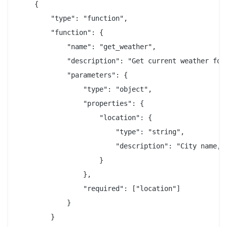
    {

        "type": "function",

        "function": {

            "name": "get_weather",

            "description": "Get current weather for 
            "parameters": {

                "type": "object",

                "properties": {

                    "location": {

                        "type": "string",

                        "description": "City name, e
                    }

                },

                "required": ["location"]

            }

        }
