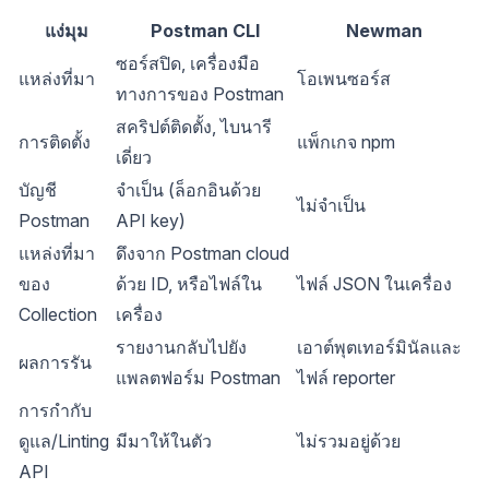
แง่มุม
Postman CLI
Newman
ซอร์สปิด, เครื่องมือ
แหล่งที่มา
โอเพนซอร์ส
ทางการของ Postman
สคริปต์ติดตั้ง, ไบนารี
การติดตั้ง
แพ็กเกจ npm
เดี่ยว
บัญชี
จำเป็น (ล็อกอินด้วย
ไม่จำเป็น
Postman
API key)
แหล่งที่มา
ดึงจาก Postman cloud
ของ
ด้วย ID, หรือไฟล์ใน
ไฟล์ JSON ในเครื่อง
Collection
เครื่อง
รายงานกลับไปยัง
เอาต์พุตเทอร์มินัลและ
ผลการรัน
แพลตฟอร์ม Postman
ไฟล์ reporter
การกำกับ
ดูแล/Linting
มีมาให้ในตัว
ไม่รวมอยู่ด้วย
API