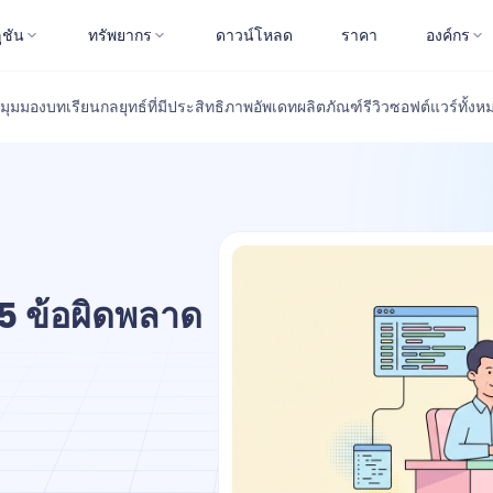
ูชัน
ทรัพยากร
ดาวน์โหลด
ราคา
องค์กร
มุมมอง
บทเรียน
กลยุทธ์ที่มีประสิทธิภาพ
อัพเดทผลิตภัณฑ์
รีวิวซอฟต์แวร์
ทั้งห
5 ข้อผิดพลาด