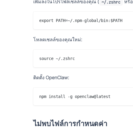
เพิ่มลงในโปรไฟล์เชลล์ของคุณ (
หรื
~/.zshrc
โหลดเชลล์ของคุณใหม่:
ติดตั้ง OpenClaw:
ไม่พบไฟล์การกำหนดค่า