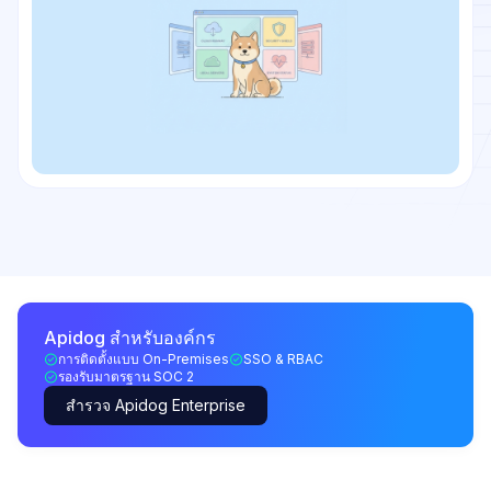
Apidog สำหรับองค์กร
การติดตั้งแบบ On-Premises
SSO & RBAC
รองรับมาตรฐาน SOC 2
สำรวจ Apidog Enterprise