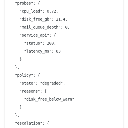
  "probes": {

    "cpu_load": 0.72,

    "disk_free_gb": 21.4,

    "mail_queue_depth": 0,

    "service_api": {

      "status": 200,

      "latency_ms": 83

    }

  },

  "policy": {

    "state": "degraded",

    "reasons": [

      "disk_free_below_warn"

    ]

  },

  "escalation": {
