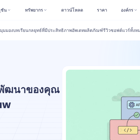
ูชัน
ทรัพยากร
ดาวน์โหลด
ราคา
องค์กร
มุมมอง
บทเรียน
กลยุทธ์ที่มีประสิทธิภาพ
อัพเดทผลิตภัณฑ์
รีวิวซอฟต์แวร์
ทั้งห
นพัฒนาของคุณ
law