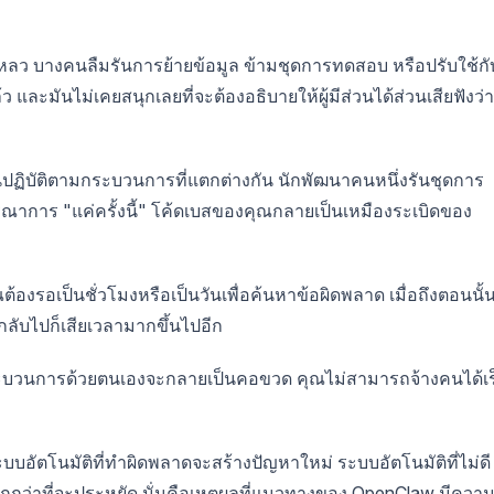
เหลว บางคนลืมรันการย้ายข้อมูล ข้ามชุดการทดสอบ หรือปรับใช้กั
และมันไม่เคยสนุกเลยที่จะต้องอธิบายให้ผู้มีส่วนได้ส่วนเสียฟังว่า
ันปฏิบัติตามกระบวนการที่แตกต่างกัน นักพัฒนาคนหนึ่งรันชุดการ
าการ "แค่ครั้งนี้" โค้ดเบสของคุณกลายเป็นเหมืองระเบิดของ
ต้องรอเป็นชั่วโมงหรือเป็นวันเพื่อค้นหาข้อผิดพลาด เมื่อถึงตอนนั้
กลับไปก็เสียเวลามากขึ้นไปอีก
กระบวนการด้วยตนเองจะกลายเป็นคอขวด คุณไม่สามารถจ้างคนได้เร
 ระบบอัตโนมัติที่ทำผิดพลาดจะสร้างปัญหาใหม่ ระบบอัตโนมัติที่ไม่ดี
มากกว่าที่จะประหยัด นั่นคือเหตุผลที่แนวทางของ OpenClaw มีควา