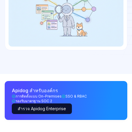
Apidog สำหรับองค์กร
การติดตั้งแบบ On-Premises
SSO & RBAC
รองรับมาตรฐาน SOC 2
สำรวจ Apidog Enterprise