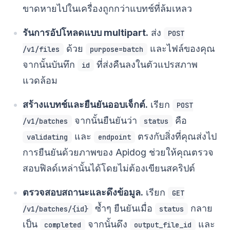
ขาดหายไปในเครื่องถูกกว่าแบทช์ที่ล้มเหลว
รันการอัปโหลดแบบ multipart.
ส่ง
POST
ด้วย
และไฟล์ของคุณ
/v1/files
purpose=batch
จากนั้นบันทึก
ที่ส่งคืนลงในตัวแปรสภาพ
id
แวดล้อม
สร้างแบทช์และยืนยันออบเจ็กต์.
เรียก
POST
จากนั้นยืนยันว่า
คือ
/v1/batches
status
และ
ตรงกับสิ่งที่คุณส่งไป
validating
endpoint
การยืนยันด้วยภาพของ Apidog ช่วยให้คุณตรวจ
สอบฟิลด์เหล่านั้นได้โดยไม่ต้องเขียนสคริปต์
ตรวจสอบสถานะและดึงข้อมูล.
เรียก
GET
ซ้ำๆ ยืนยันเมื่อ
กลาย
/v1/batches/{id}
status
เป็น
จากนั้นดึง
และ
completed
output_file_id