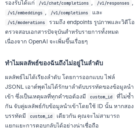
รองรับได้แก่
,
,
/v1/chat/completions
/v1/responses
,
และ
/v1/embeddings
/v1/completions
รวมถึง endpoints รูปภาพและวิดีโอ
/v1/moderations
ตรวจสอบเอกสารปัจจุบันสำหรับรายการทั้งหมด
เนื่องจาก OpenAI จะเพิ่มขึ้นเรื่อยๆ
ทำไมผลลัพธ์ของฉันถึงไม่อยู่ในลำดับ
ผลลัพธ์ไม่ได้เรียงลำดับ โดยการออกแบบ ไฟล์
JSONL เอาต์พุตไม่ได้รักษาลำดับบรรทัดของข้อมูลนำ
เข้า ซึ่งเป็นเหตุผลที่ทุกคำขอต้องมี
ที่ไม่ซ้ำ
custom_id
กัน จับคู่ผลลัพธ์กับข้อมูลนำเข้าโดยใช้ ID นั้น หากสอง
บรรทัดมี
เดียวกัน คุณจะไม่สามารถ
custom_id
แยกแยะการตอบกลับได้อย่างน่าเชื่อถือ