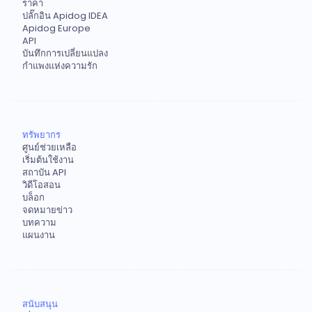
ราคา
ปลั๊กอิน Apidog IDEA
Apidog Europe
API
บันทึกการเปลี่ยนแปลง
กำแพงแห่งความรัก
ทรัพยากร
ศูนย์ช่วยเหลือ
เริ่มต้นใช้งาน
สถาบัน API
วิดีโอสอน
บล็อก
จดหมายข่าว
บทความ
แผนงาน
สนับสนุน