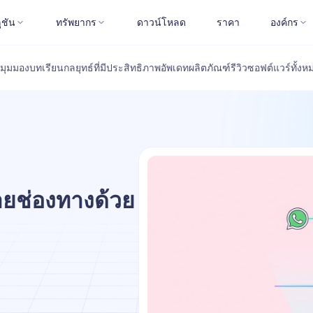
ูชัน
ทรัพยากร
ดาวน์โหลด
ราคา
องค์กร
มุมมอง
บทเรียน
กลยุทธ์ที่มีประสิทธิภาพ
อัพเดทผลิตภัณฑ์
รีวิวซอฟต์แวร์
ทั้งห
ายช่องทางด้วย