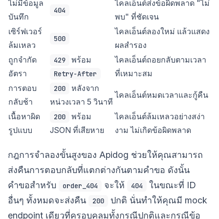
ไม่มีข้อมูล
ไคลเอ็นต์ส่งข้อผิดพลาด "ไม่
404
บันทึก
พบ" ที่ชัดเจน
เซิร์ฟเวอร์
ไคลเอ็นต์ลองใหม่ แล้วแสดง
500
ล้มเหลว
ผลสำรอง
ถูกจำกัด
พร้อม
ไคลเอ็นต์ถอยกลับตามเวลา
429
อัตรา
ที่เหมาะสม
Retry-After
การตอบ
หลังจาก
200
ไคลเอ็นต์หมดเวลาและกู้คืน
กลับช้า
หน่วงเวลา 5 วินาที
เนื้อหาผิด
พร้อม
ไคลเอ็นต์ล้มเหลวอย่างสง่า
200
รูปแบบ
JSON ที่เสียหาย
งาม ไม่เกิดข้อผิดพลาด
กฎการจำลองขั้นสูงของ Apidog ช่วยให้คุณสามารถ
ส่งคืนการตอบกลับที่แตกต่างกันตามคำขอ ดังนั้น
คำขอสำหรับ
จะให้
ในขณะที่ ID
order_404
404
อื่นๆ ทั้งหมดจะส่งคืน
ปกติ นั่นทำให้คุณมี mock
200
endpoint เดียวที่ครอบคลุมทั้งกรณีปกติและกรณีข้อ