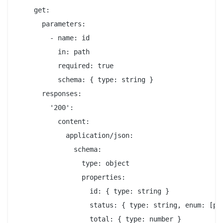
    get:

      parameters:

        - name: id

          in: path

          required: true

          schema: { type: string }

      responses:

        '200':

          content:

            application/json:

              schema:

                type: object

                properties:

                  id: { type: string }

                  status: { type: string, enum: [pen
                  total: { type: number }
