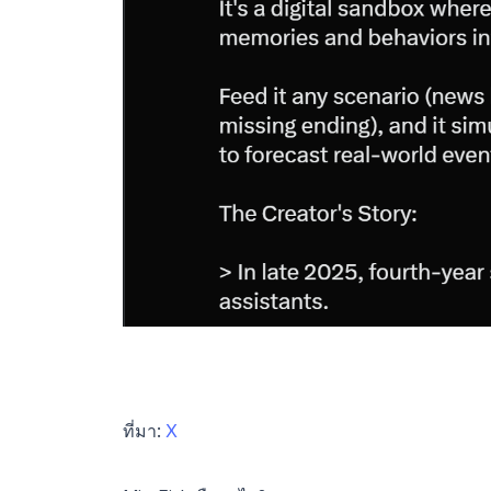
ที่มา:
X