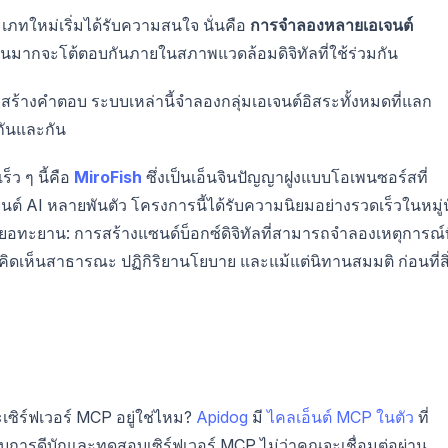
ะเภทใหม่เริ่มได้รับความสนใจ นั่นคือ
การจำลองหลายเอเจนต์
นวนมากจะโต้ตอบกันภายในสภาพแวดล้อมดิจิทัลที่ใช้ร่วมกัน
ร้างคำตอบ ระบบเหล่านี้จำลองกลุ่มเอเจนต์อิสระทั้งหมดที่แลก
อกันและกัน
ร็ว ๆ นี้คือ
MiroFish
ซึ่งเป็นเอ็นจินปัญญาฝูงแบบโอเพนซอร์สที่
์ AI หลายพันตัว โครงการนี้ได้รับความนิยมอย่างรวดเร็วในหมู่
ะเยอทะยาน: การสร้างแซนด์บ็อกซ์ดิจิทัลที่สามารถจำลองเหตุการณ์ท
ิดเห็นสาธารณะ ปฏิกิริยานโยบาย และแม้แต่นิทานสมมติ ก่อนที่สิ
เซิร์ฟเวอร์ MCP อยู่ใช่ไหม?
Apidog
มี
ไคลเอ็นต์ MCP ในตัว
ที่
ารดีบักและทดสอบเซิร์ฟเวอร์ MCP ไม่ว่าคุณจะเชื่อมต่อผ่าน