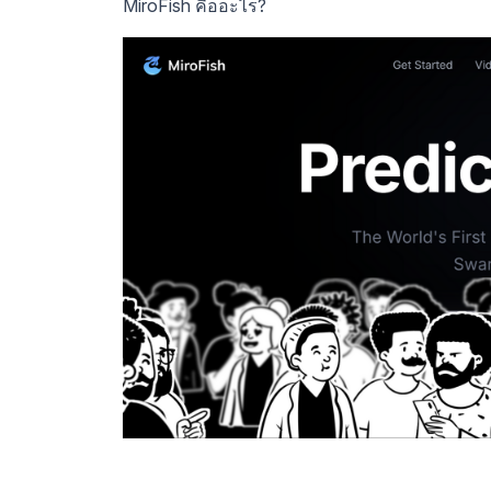
MiroFish คืออะไร?