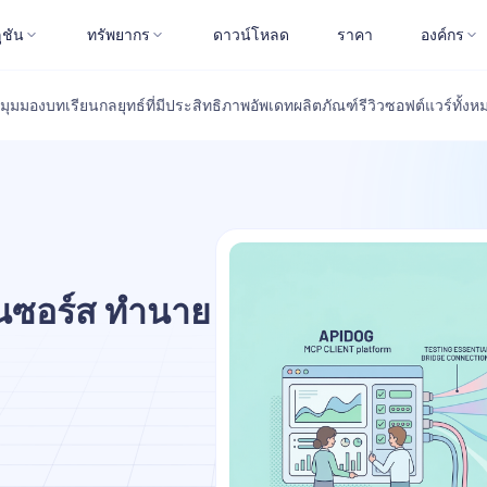
ูชัน
ทรัพยากร
ดาวน์โหลด
ราคา
องค์กร
มุมมอง
บทเรียน
กลยุทธ์ที่มีประสิทธิภาพ
อัพเดทผลิตภัณฑ์
รีวิวซอฟต์แวร์
ทั้งห
พนซอร์ส ทำนาย