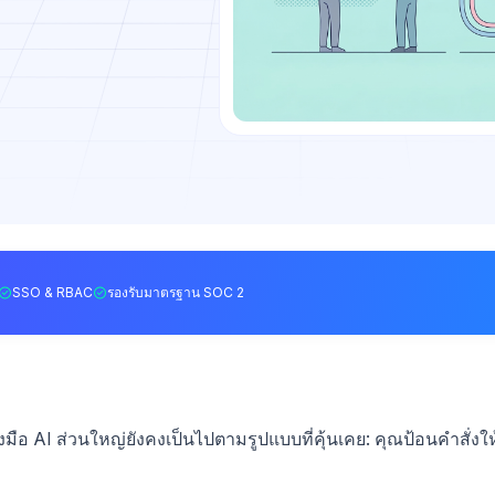
SSO & RBAC
รองรับมาตรฐาน SOC 2
มือ AI ส่วนใหญ่ยังคงเป็นไปตามรูปแบบที่คุ้นเคย: คุณป้อนคำสั่งให