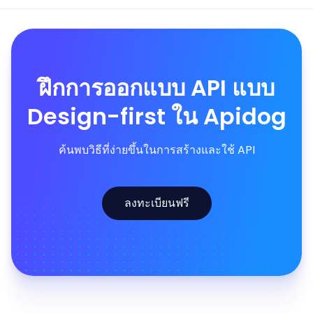
ฝึกการออกแบบ API แบบ
Design-first ใน Apidog
ค้นพบวิธีที่ง่ายขึ้นในการสร้างและใช้ API
ลงทะเบียนฟรี