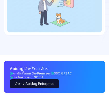
Apidog สำหรับองค์กร
การติดตั้งแบบ On-Premises
SSO & RBAC
รองรับมาตรฐาน SOC 2
สำรวจ Apidog Enterprise