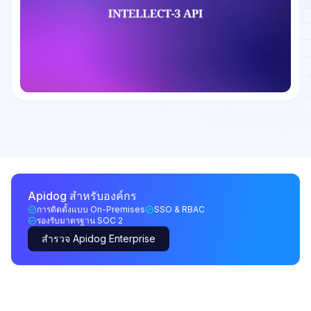
Apidog สำหรับองค์กร
การติดตั้งแบบ On-Premises
SSO & RBAC
รองรับมาตรฐาน SOC 2
สำรวจ Apidog Enterprise