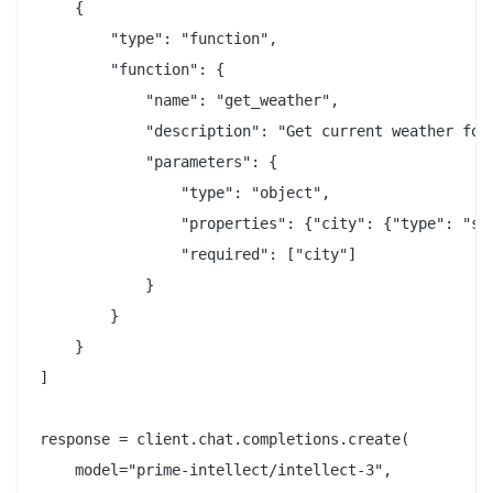
    {

        "type": "function",

        "function": {

            "name": "get_weather",

            "description": "Get current weather for 
            "parameters": {

                "type": "object",

                "properties": {"city": {"type": "str
                "required": ["city"]

            }

        }

    }

]

response = client.chat.completions.create(

    model="prime-intellect/intellect-3",
