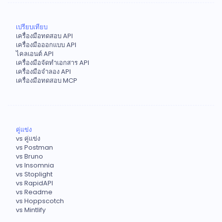
เปรียบเทียบ
เครื่องมือทดสอบ API
เครื่องมือออกแบบ API
ไคลเอนต์ API
เครื่องมือจัดทำเอกสาร API
เครื่องมือจำลอง API
เครื่องมือทดสอบ MCP
คู่แข่ง
vs คู่แข่ง
vs Postman
vs Bruno
vs Insomnia
vs Stoplight
vs RapidAPI
vs Readme
vs Hoppscotch
vs Mintlify