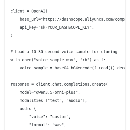
client = OpenAI(

    base_url="https://dashscope.aliyuncs.com/compati
    api_key="sk-YOUR_DASHSCOPE_KEY",

)

# Load a 10-30 second voice sample for cloning

with open("voice_sample.wav", "rb") as f:

    voice_sample = base64.b64encode(f.read()).decode
response = client.chat.completions.create(

    model="qwen3.5-omni-plus",

    modalities=["text", "audio"],

    audio={

        "voice": "custom",

        "format": "wav",
