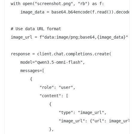
with open("screenshot.png", "rb") as f:

    image_data = base64.b64encode(f.read()).decode("
# Use data URL format

image_url = f"data:image/png;base64,{image_data}"

response = client.chat.completions.create(

    model="qwen3.5-omni-flash",

    messages=[

        {

            "role": "user",

            "content": [

                {

                    "type": "image_url",

                    "image_url": {"url": image_url}

                },
