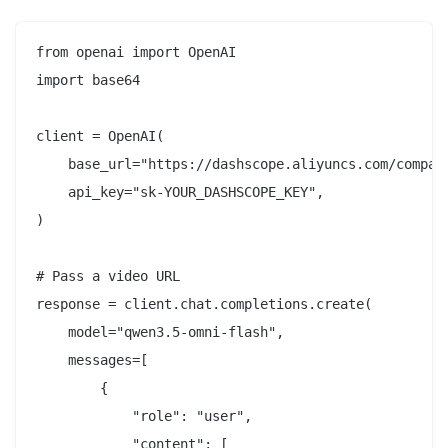
from openai import OpenAI

import base64

client = OpenAI(

    base_url="https://dashscope.aliyuncs.com/compati
    api_key="sk-YOUR_DASHSCOPE_KEY",

)

# Pass a video URL

response = client.chat.completions.create(

    model="qwen3.5-omni-flash",

    messages=[

        {

            "role": "user",

            "content": [
