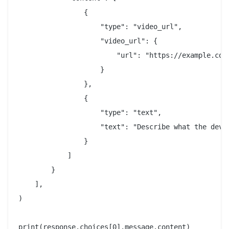
                {

                    "type": "video_url",

                    "video_url": {

                        "url": "https://example.com/
                    }

                },

                {

                    "type": "text",

                    "text": "Describe what the deve
                }

            ]

        }

    ],

)
