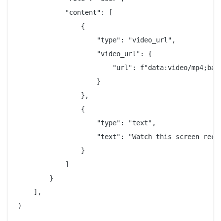
            "content": [

                {

                    "type": "video_url",

                    "video_url": {

                        "url": f"data:video/mp4;base
                    }

                },

                {

                    "type": "text",

                    "text": "Watch this screen reco
                }

            ]

        }

    ],

)
