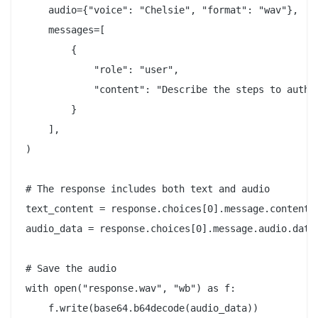
    audio={"voice": "Chelsie", "format": "wav"},

    messages=[

        {

            "role": "user",

            "content": "Describe the steps to authen
        }

    ],

)

# The response includes both text and audio

text_content = response.choices[0].message.content

audio_data = response.choices[0].message.audio.data 
# Save the audio

with open("response.wav", "wb") as f:

    f.write(base64.b64decode(audio_data))
