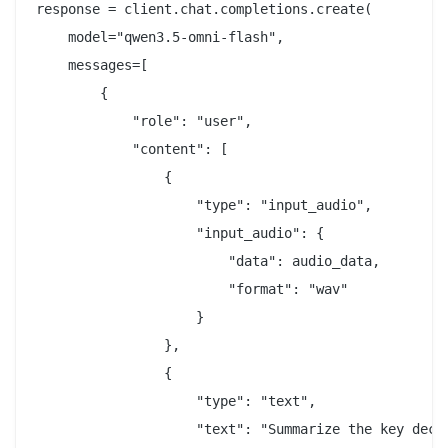
response = client.chat.completions.create(

    model="qwen3.5-omni-flash",

    messages=[

        {

            "role": "user",

            "content": [

                {

                    "type": "input_audio",

                    "input_audio": {

                        "data": audio_data,

                        "format": "wav"

                    }

                },

                {

                    "type": "text",

                    "text": "Summarize the key deci