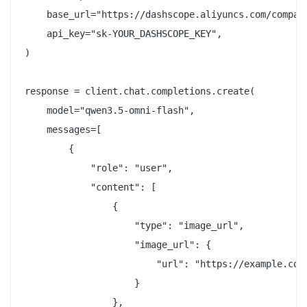
    base_url="https://dashscope.aliyuncs.com/compati
    api_key="sk-YOUR_DASHSCOPE_KEY",

)

response = client.chat.completions.create(

    model="qwen3.5-omni-flash",

    messages=[

        {

            "role": "user",

            "content": [

                {

                    "type": "image_url",

                    "image_url": {

                        "url": "https://example.com/
                    }

                },
