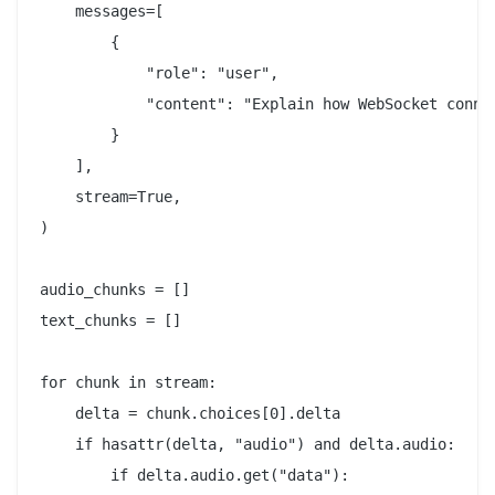
    messages=[

        {

            "role": "user",

            "content": "Explain how WebSocket connec
        }

    ],

    stream=True,

)

audio_chunks = []

text_chunks = []

for chunk in stream:

    delta = chunk.choices[0].delta

    if hasattr(delta, "audio") and delta.audio:

        if delta.audio.get("data"):
