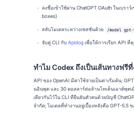
ลงชื่อเข้าใช้ผ่าน ChatGPT OAuth ในเบราว์เซ
boxes)
สลับโมเดลระหว่างเซสชันด้วย
/model gpt-
จับคู่ CLI กับ
Apidog
เพื่อให้การเรียก API ที
ทำไม Codex ถึงเป็นเส้นทางฟรีที่ง
API ของ OpenAI มีค่าใช้จ่ายเป็นค่าเริ่มต้น; GP
นอินพุต และ 30 ดอลลาร์ต่อล้านโทเค็นเอาต์พุตเม
เดียวกันไว้ใน CLI ที่ยืนยันตัวตนด้วยบัญชี Ch
จำกัด; โมเดลที่ทำงานอยู่เบื้องหลังคือ GPT-5.5 ข