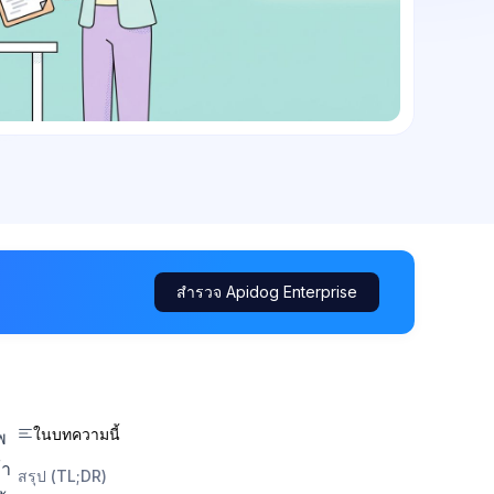
สำรวจ Apidog Enterprise
ในบทความนี้
พ
้า
สรุป (TL;DR)