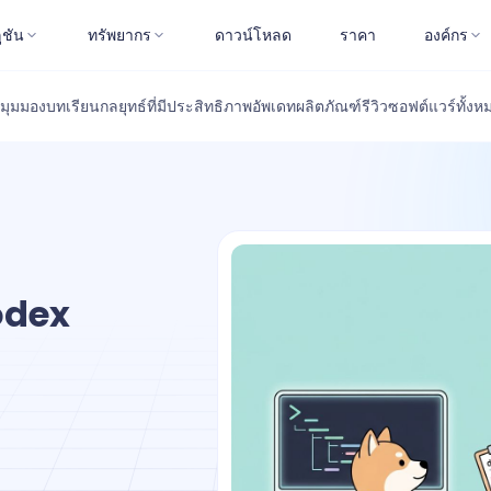
ูชัน
ทรัพยากร
ดาวน์โหลด
ราคา
องค์กร
มุมมอง
บทเรียน
กลยุทธ์ที่มีประสิทธิภาพ
อัพเดทผลิตภัณฑ์
รีวิวซอฟต์แวร์
ทั้งห
Codex