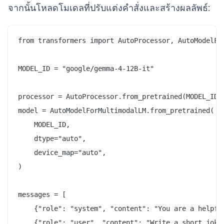
จากนั้นโหลดโมเดลที่ปรับแต่งคำสั่งและสร้างผลลัพธ์:
from transformers import AutoProcessor, AutoModelFor
MODEL_ID = "google/gemma-4-12B-it"

processor = AutoProcessor.from_pretrained(MODEL_ID)

model = AutoModelForMultimodalLM.from_pretrained(

    MODEL_ID,

    dtype="auto",

    device_map="auto",

)

messages = [

    {"role": "system", "content": "You are a helpful
    {"role": "user", "content": "Write a short joke 