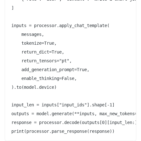
]

inputs = processor.apply_chat_template(

    messages,

    tokenize=True,

    return_dict=True,

    return_tensors="pt",

    add_generation_prompt=True,

    enable_thinking=False,

).to(model.device)

input_len = inputs["input_ids"].shape[-1]

outputs = model.generate(**inputs, max_new_tokens=10
response = processor.decode(outputs[0][input_len:], 