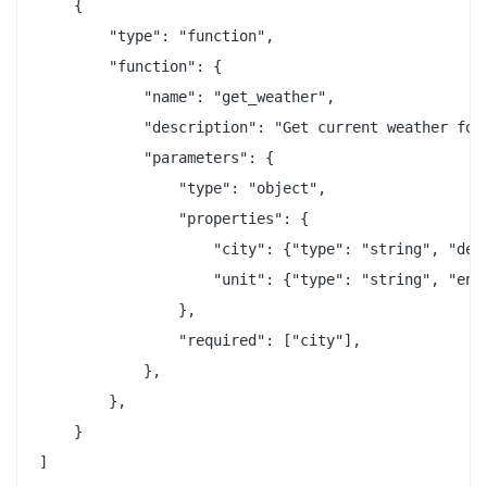
    {

        "type": "function",

        "function": {

            "name": "get_weather",

            "description": "Get current weather for 
            "parameters": {

                "type": "object",

                "properties": {

                    "city": {"type": "string", "desc
                    "unit": {"type": "string", "enum
                },

                "required": ["city"],

            },

        },

    }

]
