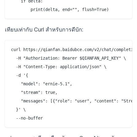
    if delta:

เทียบเท่ากับ Curl สำหรับการดีบัก:
curl https://qianfan.baidubce.com/v2/chat/completion
  -H "Authorization: Bearer $QIANFAN_API_KEY" \

  -H "Content-Type: application/json" \

  -d '{

    "model": "ernie-5.1",

    "stream": true,

    "messages": [{"role": "user", "content": "Stream
  }' \
