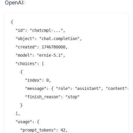
OpenAI:
{

  "id": "chatcmpl-...",

  "object": "chat.completion",

  "created": 1746780000,

  "model": "ernie-5.1",

  "choices": [

    {

      "index": 0,

      "message": { "role": "assistant", "content": "
      "finish_reason": "stop"

    }

  ],

  "usage": {

    "prompt_tokens": 42,
