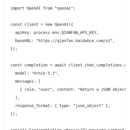
import OpenAI from "openai";

const client = new OpenAI({

  apiKey: process.env.QIANFAN_API_KEY,

  baseURL: "https://qianfan.baidubce.com/v2",

});

const completion = await client.chat.completions.cre
  model: "ernie-5.1",

  messages: [

    { role: "user", content: "Return a JSON object w
  ],

  response_format: { type: "json_object" },

});
