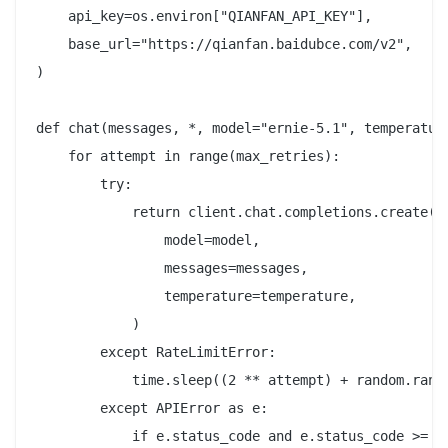
    api_key=os.environ["QIANFAN_API_KEY"],

    base_url="https://qianfan.baidubce.com/v2",

)

def chat(messages, *, model="ernie-5.1", temperature
    for attempt in range(max_retries):

        try:

            return client.chat.completions.create(

                model=model,

                messages=messages,

                temperature=temperature,

            )

        except RateLimitError:

            time.sleep((2 ** attempt) + random.rando
        except APIError as e:

            if e.status_code and e.status_code >= 50