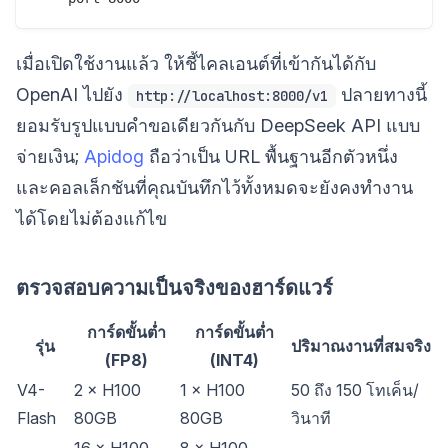
เมื่อเปิดใช้งานแล้ว ให้ชี้ไคลเอนต์ที่เข้ากันได้กับ
OpenAI ไปยัง
ปลายทางนี้
http://localhost:8000/v1
ยอมรับรูปแบบคำขอเดียวกันกับ DeepSeek API แบบ
จ่ายเงิน;
Apidog
ถือว่าเป็น URL พื้นฐานอีกตัวหนึ่ง
และคอลเล็กชันที่คุณบันทึกไว้ทั้งหมดจะยังคงทำงาน
ได้โดยไม่ต้องแก้ไข
ตรวจสอบความเป็นจริงของฮาร์ดแวร์
การ์ดขั้นต่ำ
การ์ดขั้นต่ำ
รุ่น
ปริมาณงานที่สมจริง
(FP8)
(INT4)
V4-
2 × H100
1 × H100
50 ถึง 150 โทเค็น/
Flash
80GB
80GB
วินาที