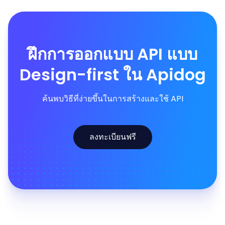
ฝึกการออกแบบ API แบบ
Design-first ใน Apidog
ค้นพบวิธีที่ง่ายขึ้นในการสร้างและใช้ API
ลงทะเบียนฟรี