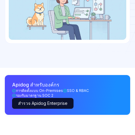
Apidog สำหรับองค์กร
การติดตั้งแบบ On-Premises
SSO & RBAC
รองรับมาตรฐาน SOC 2
สำรวจ Apidog Enterprise