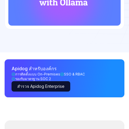
Apidog สำหรับองค์กร
การติดตั้งแบบ On-Premises
SSO & RBAC
รองรับมาตรฐาน SOC 2
สำรวจ Apidog Enterprise