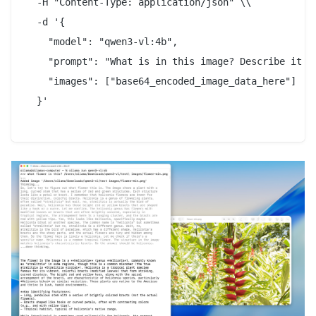
  -H "Content-Type: application/json" \\

  -d '{

    "model": "qwen3-vl:4b",

    "prompt": "What is in this image? Describe it in
    "images": ["base64_encoded_image_data_here"]

  }'
