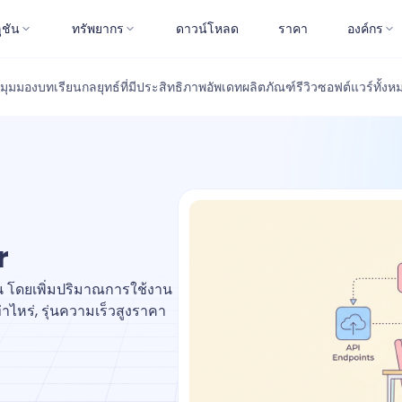
ูชัน
ทรัพยากร
ดาวน์โหลด
ราคา
องค์กร
มุมมอง
บทเรียน
กลยุทธ์ที่มีประสิทธิภาพ
อัพเดทผลิตภัณฑ์
รีวิวซอฟต์แวร์
ทั้งห
r
 โดยเพิ่มปริมาณการใช้งาน
่าไหร่, รุ่นความเร็วสูงราคา