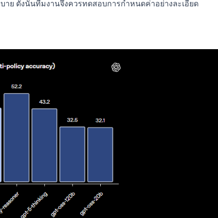
โยบาย ดังนั้นทีมงานจึงควรทดสอบการกำหนดค่าอย่างละเอียด