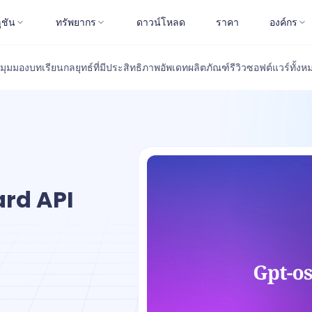
ูชัน
ทรัพยากร
ดาวน์โหลด
ราคา
องค์กร
มุมมอง
บทเรียน
กลยุทธ์ที่มีประสิทธิภาพ
อัพเดทผลิตภัณฑ์
รีวิวซอฟต์แวร์
ทั้งห
ard API