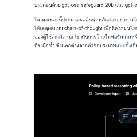
ประกอบด้วย gpt-oss-safeguard-20b และ gpt-
โมเดลเหล่านี้ประมวลผลอินพุตหลักสองอย่าง: น
ให้เหตุผลแบบ chain-of-thought เพื่อตีความนโ
ของผู้ใช้ละเมิดกฎเกี่ยวกับการโกงในฟอรัมเกมหร
ต้องฝึกซ้ำ ซึ่งแตกต่างจากตัวจัดประเภทแบบดั้งเดิ