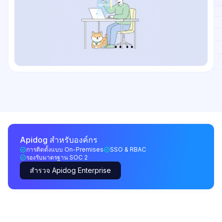
Apidog สำหรับองค์กร
การติดตั้งแบบ On-Premises
SSO & RBAC
รองรับมาตรฐาน SOC 2
สำรวจ Apidog Enterprise