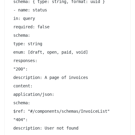
 schema: { type: string, format: uuid }

 - name: status

 in: query

 required: false

 schema:

 type: string

 enum: [draft, open, paid, void]

 responses:

 "200":

 description: A page of invoices

 content:

 application/json:

 schema:

 $ref: "#/components/schemas/InvoiceList"

 "404":
