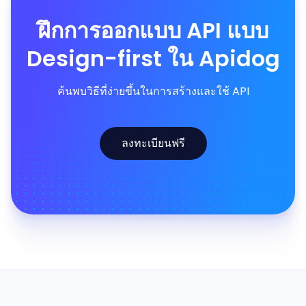
ฝึกการออกแบบ API แบบ
Design-first ใน Apidog
ค้นพบวิธีที่ง่ายขึ้นในการสร้างและใช้ API
ลงทะเบียนฟรี