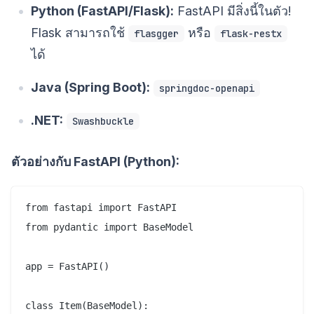
Python (FastAPI/Flask):
FastAPI มีสิ่งนี้ในตัว!
Flask สามารถใช้
หรือ
flasgger
flask-restx
ได้
Java (Spring Boot):
springdoc-openapi
.NET:
Swashbuckle
ตัวอย่างกับ FastAPI (Python):
from fastapi import FastAPI

from pydantic import BaseModel

app = FastAPI()

class Item(BaseModel):
