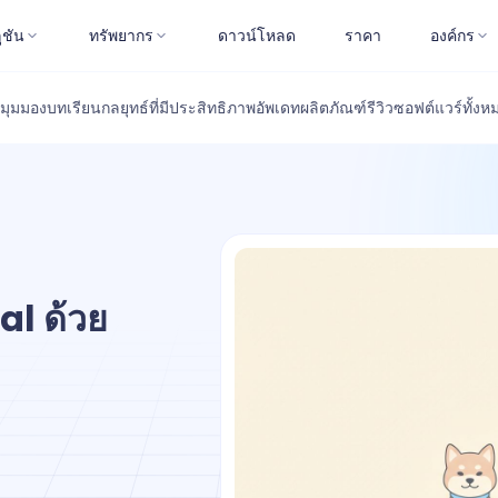
ูชัน
ทรัพยากร
ดาวน์โหลด
ราคา
องค์กร
มุมมอง
บทเรียน
กลยุทธ์ที่มีประสิทธิภาพ
อัพเดทผลิตภัณฑ์
รีวิวซอฟต์แวร์
ทั้งห
al ด้วย