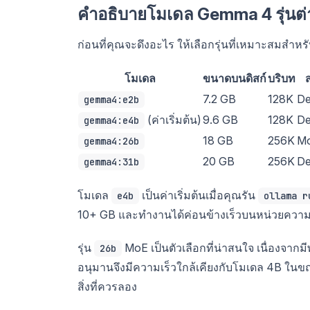
คำอธิบายโมเดล Gemma 4 รุ่นต่
ก่อนที่คุณจะดึงอะไร ให้เลือกรุ่นที่เหมาะสมสำห
โมเดล
ขนาดบนดิสก์
บริบท
7.2 GB
128K
De
gemma4:e2b
(ค่าเริ่มต้น)
9.6 GB
128K
De
gemma4:e4b
18 GB
256K
Mo
gemma4:26b
20 GB
256K
De
gemma4:31b
โมเดล
เป็นค่าเริ่มต้นเมื่อคุณรัน
e4b
ollama r
10+ GB และทำงานได้ค่อนข้างเร็วบนหน่วยความ
รุ่น
MoE เป็นตัวเลือกที่น่าสนใจ เนื่องจากมี
26b
อนุมานจึงมีความเร็วใกล้เคียงกับโมเดล 4B ในข
สิ่งที่ควรลอง