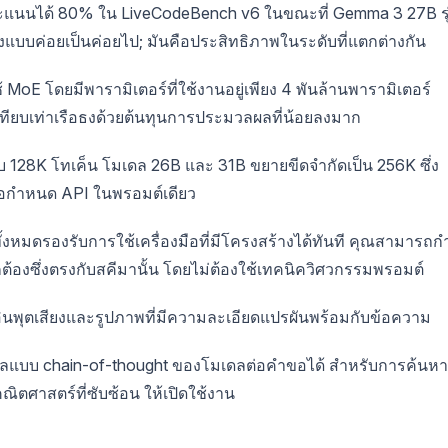
แนนได้ 80% ใน LiveCodeBench v6 ในขณะที่ Gemma 3 27B รุ
รุงแบบค่อยเป็นค่อยไป; มันคือประสิทธิภาพในระดับที่แตกต่างกัน
้ MoE โดยมีพารามิเตอร์ที่ใช้งานอยู่เพียง 4 พันล้านพารามิเตอร์
ทียบเท่าเรือธงด้วยต้นทุนการประมวลผลที่น้อยลงมาก
128K โทเค็น โมเดล 26B และ 31B ขยายขีดจำกัดเป็น 256K ซึ่ง
้อกำหนด API ในพรอมต์เดียว
งหมดรองรับการใช้เครื่องมือที่มีโครงสร้างได้ทันที คุณสามารถก
ต้องซึ่งตรงกับสคีมานั้น โดยไม่ต้องใช้เทคนิควิศวกรรมพรอมต์
นพุตเสียงและรูปภาพที่มีความละเอียดแปรผันพร้อมกับข้อความ
ผลแบบ chain-of-thought ของโมเดลต่อคำขอได้ สำหรับการค้นหา
ิตศาสตร์ที่ซับซ้อน ให้เปิดใช้งาน