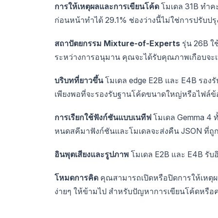
การให้เหตุผลและการเขียนโค้ด
โมเดล 31B ทำคะ
ก่อนหน้าทำได้ 29.1% ช่องว่างนี้ไม่ใช่การปรับป
สถาปัตยกรรม Mixture-of-Experts
รุ่น 26B ใช
ระหว่างการอนุมาน คุณจะได้รับคุณภาพเกือบจะเ
บริบทที่ยาวขึ้น
โมเดล edge E2B และ E4B รองรับ 
เพียงพอที่จะรองรับฐานโค้ดขนาดใหญ่หรือไฟล์ข
การเรียกใช้ฟังก์ชันแบบเนทีฟ
โมเดล Gemma 4 ทั้
หนดสคีมาฟังก์ชันและโมเดลจะส่งคืน JSON ที่ถูก
อินพุตเสียงและรูปภาพ
โมเดล E2B และ E4B รับอิ
โหมดการคิด
คุณสามารถเปิดหรือปิดการให้เหตุ
ง่ายๆ ให้ข้ามไป สำหรับปัญหาการเขียนโค้ดหรือคณ