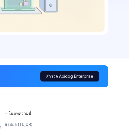
สำรวจ Apidog Enterprise
ในบทความนี้
สรุปย่อ (TL;DR)
ะ