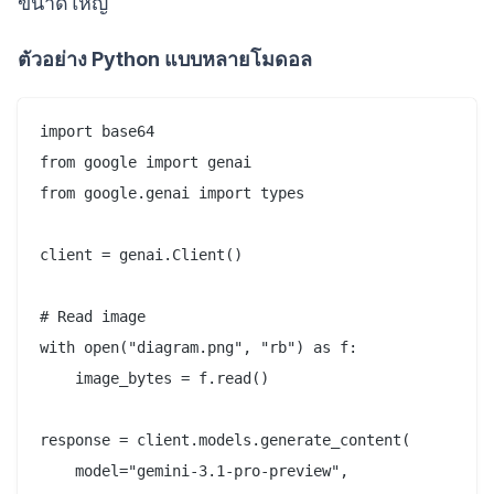
ขนาดใหญ่
ตัวอย่าง Python แบบหลายโมดอล
import base64

from google import genai

from google.genai import types

client = genai.Client()

# Read image

with open("diagram.png", "rb") as f:

    image_bytes = f.read()

response = client.models.generate_content(

    model="gemini-3.1-pro-preview",
