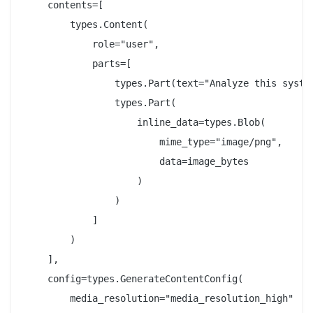
    contents=[

        types.Content(

            role="user",

            parts=[

                types.Part(text="Analyze this system
                types.Part(

                    inline_data=types.Blob(

                        mime_type="image/png",

                        data=image_bytes

                    )

                )

            ]

        )

    ],

    config=types.GenerateContentConfig(

        media_resolution="media_resolution_high"  # 