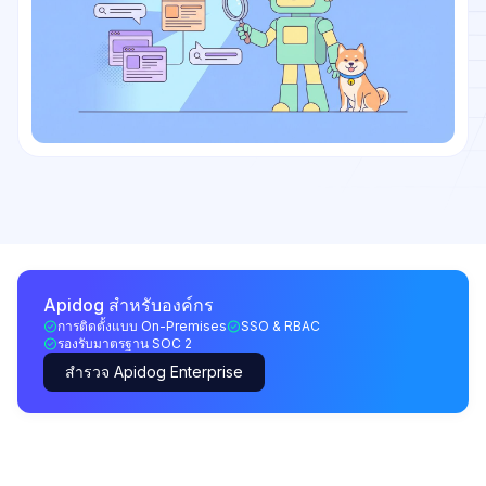
Apidog สำหรับองค์กร
การติดตั้งแบบ On-Premises
SSO & RBAC
รองรับมาตรฐาน SOC 2
สำรวจ Apidog Enterprise