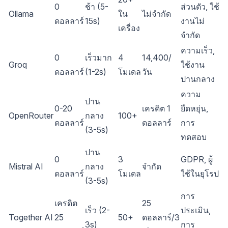
0
ช้า (5-
ส่วนตัว, ใช้
Ollama
ใน
ไม่จำกัด
ดอลลาร์
15s)
งานไม่
เครื่อง
จำกัด
ความเร็ว,
0
เร็วมาก
4
14,400/
Groq
ใช้งาน
ดอลลาร์
(1-2s)
โมเดล
วัน
ปานกลาง
ความ
ปาน
0-20
เครดิต 1
ยืดหยุ่น,
OpenRouter
กลาง
100+
ดอลลาร์
ดอลลาร์
การ
(3-5s)
ทดสอบ
ปาน
0
3
GDPR, ผู้
Mistral AI
กลาง
จำกัด
ดอลลาร์
โมเดล
ใช้ในยุโรป
(3-5s)
การ
เครดิต
25
เร็ว (2-
ประเมิน,
Together AI
25
50+
ดอลลาร์/3
3s)
การ