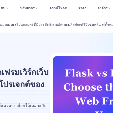
ูชัน
ทรัพยากร
ดาวน์โหลด
ราคา
องค์กร
มุมมอง
บทเรียน
กลยุทธ์ที่มีประสิทธิภาพ
อัพเดทผลิตภัณฑ์
รีวิวซอฟต์แวร์
ทั้งห
เฟรมเวิร์กเว็บ
โปรเจกต์ของ
ี่แนวทาง เลือกให้เหมาะกับ