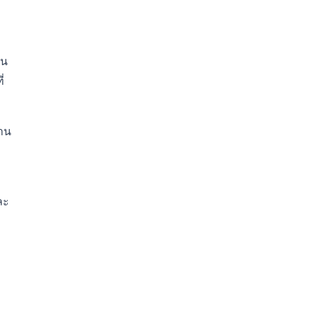
าน
่
่าน
บ
ละ