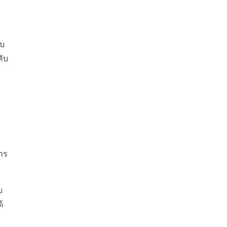
อบ
คับ
าร
บ
้