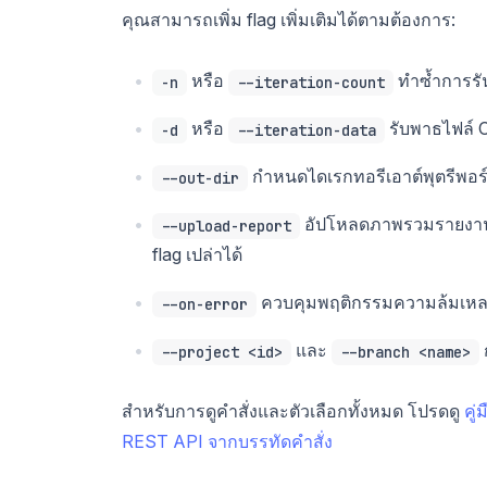
คุณสามารถเพิ่ม flag เพิ่มเติมได้ตามต้องการ:
หรือ
ทำซ้ำการรั
-n
--iteration-count
หรือ
รับพาธไฟล์ C
-d
--iteration-data
กำหนดไดเรกทอรีเอาต์พุตรีพอร
--out-dir
อัปโหลดภาพรวมรายงานไป
--upload-report
flag เปล่าได้
ควบคุมพฤติกรรมความล้มเหล
--on-error
และ
--project <id>
--branch <name>
สำหรับการดูคำสั่งและตัวเลือกทั้งหมด โปรดดู
คู
REST API จากบรรทัดคำสั่ง