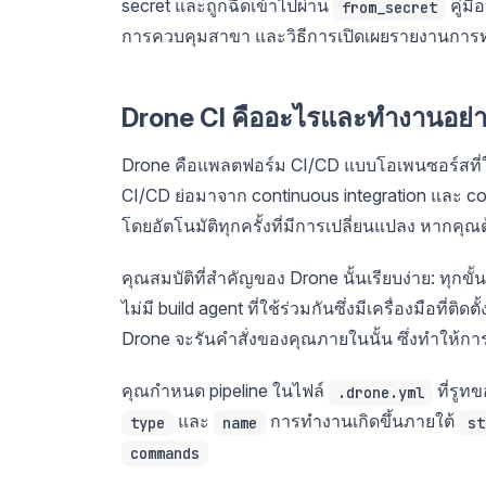
secret และถูกฉีดเข้าไปผ่าน
คู่ม
from_secret
การควบคุมสาขา และวิธีการเปิดเผยรายงานการทดสอ
Drone CI คืออะไรและทำงานอย่
Drone คือแพลตฟอร์ม CI/CD แบบโอเพนซอร์สที่ใช้
CI/CD ย่อมาจาก continuous integration และ co
โดยอัตโนมัติทุกครั้งที่มีการเปลี่ยนแปลง หากค
คุณสมบัติที่สำคัญของ Drone นั้นเรียบง่าย: ทุ
ไม่มี build agent ที่ใช้ร่วมกันซึ่งมีเครื่องมือที
Drone จะรันคำสั่งของคุณภายในนั้น ซึ่งทำให้กา
คุณกำหนด pipeline ในไฟล์
ที่รูท
.drone.yml
และ
การทำงานเกิดขึ้นภายใต้
type
name
st
commands