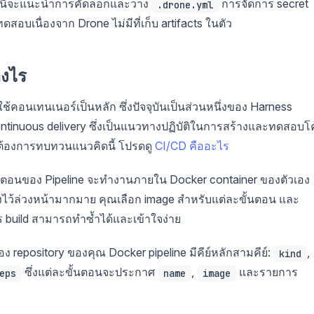
ือนี้จะแนะนำการคัดลอกและวาง
การจัดการ secret
.drone.yml
บเนื่องจาก Drone ไม่มีที่เก็บ artifacts ในตัว
างไร
คอนเทนเนอร์เป็นหลัก ซึ่งปัจจุบันเป็นส่วนหนึ่งของ Harness
ntinuous delivery ซึ่งเป็นแนวทางปฏิบัติในการสร้างและทดสอบโ
ุณต้องการทบทวนแนวคิดนี้ โปรดดู
CI/CD คืออะไร
กขั้นตอนของ Pipeline จะทำงานภายใน Docker container ของตัวเอง
่ติดตั้งไว้ล่วงหน้ามากมาย คุณเลือก image สำหรับแต่ละขั้นตอน และ
ร build สามารถทำซ้ำได้และเข้าใจง่าย
ของ repository ของคุณ Docker pipeline มีคีย์หลักสามคีย์:
,
kind
ซึ่งแต่ละขั้นตอนจะประกาศ
,
และรายการ
eps
name
image