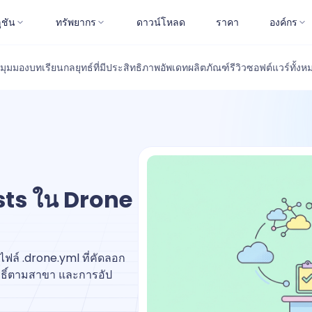
ูชัน
ทรัพยากร
ดาวน์โหลด
ราคา
องค์กร
มุมมอง
บทเรียน
กลยุทธ์ที่มีประสิทธิภาพ
อัพเดทผลิตภัณฑ์
รีวิวซอฟต์แวร์
ทั้งห
ests ใน Drone
ฟล์ .drone.yml ที่คัดลอก
ทธิ์ตามสาขา และการอัป